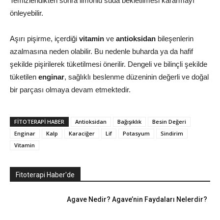
Temizlendikten sonra limonlu suda bekletilmesi kararmayı
önleyebilir.
Aşırı pişirme, içerdiği
vitamin
ve
antioksidan
bileşenlerin
azalmasına neden olabilir. Bu nedenle buharda ya da hafif
şekilde pişirilerek tüketilmesi önerilir. Dengeli ve bilinçli şekilde
tüketilen
enginar
, sağlıklı beslenme düzeninin değerli ve doğal
bir parçası olmaya devam etmektedir.
FITOTERAPI HABER
Antioksidan
Bağışıklık
Besin Değeri
Enginar
Kalp
Karaciğer
Lif
Potasyum
Sindirim
Vitamin
Fitoterapi Haber'de
Agave Nedir? Agave’nin Faydaları Nelerdir?