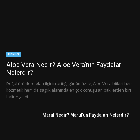
Bitkiler
Aloe Vera Nedir? Aloe Vera’nın Faydaları
Nelerdir?
Doğal ürünlere olan ilginin arttığı günümüzde, Aloe Vera bitkisi hem
kozmetik hem de sağlık alanında en çok konuşulan bitkilerden biri
haline geldi....
Marul Nedir? Marul’un Faydaları Nelerdir?