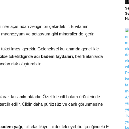
B
Se
Se
Ne
aminler açısından zengin bir çekirdektir. E vitamini
 magnezyum ve potasyum gibi mineraller de içerir.
 tüketilmesi gerekir. Geleneksel kullanımda genellikle
ekilde tüketildiğinde
acı badem faydaları
, belirli alanlarda
ından risk oluşturabilir.
arak kullanılmaktadır. Özellikle cilt bakım ürünlerinde
 tercih edilir. Cildin daha pürüzsüz ve canlı görünmesine
 badem yağı
, cilt elastikiyetini destekleyebilir. İçeriğindeki E