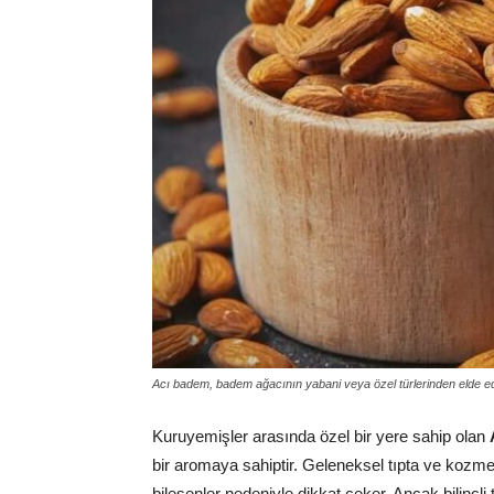
Acı badem, badem ağacının yabani veya özel türlerinden elde edil
Kuruyemişler arasında özel bir yere sahip olan
bir aromaya sahiptir. Geleneksel tıpta ve kozmeti
bileşenler nedeniyle dikkat çeker. Ancak bilinçl