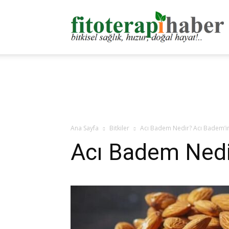
F
H
Ana Sayfa
Bitkiler
Acı Badem Nedir? Acı Badem’in
Acı Badem Nedir