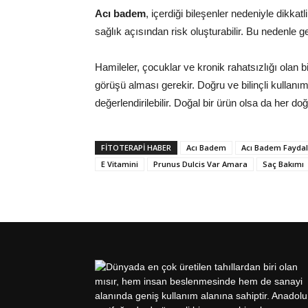
Acı badem
, içerdiği bileşenler nedeniyle dikkat
sağlık açısından risk oluşturabilir. Bu nedenle ge
Hamileler, çocuklar ve kronik rahatsızlığı olan b
görüşü alması gerekir. Doğru ve bilinçli kullan
değerlendirilebilir. Doğal bir ürün olsa da her doğ
FITOTERAPI HABER
Acı Badem
Acı Badem Faydal
E Vitamini
Prunus Dulcis Var Amara
Saç Bakımı