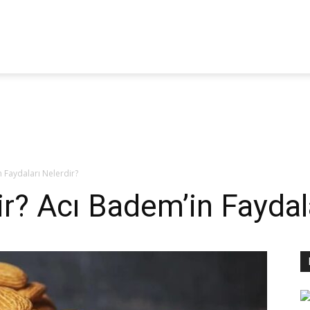
itoterapi
aber
 Faydaları Nelerdir?
? Acı Badem’in Faydala