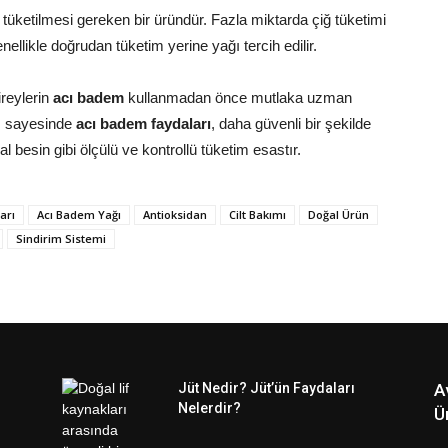
li tüketilmesi gereken bir üründür. Fazla miktarda çiğ tüketimi
nellikle doğrudan tüketim yerine yağı tercih edilir.
ireylerin
acı badem
kullanmadan önce mutlaka uzman
ım sayesinde
acı badem faydaları
, daha güvenli bir şekilde
al besin gibi ölçülü ve kontrollü tüketim esastır.
arı
Acı Badem Yağı
Antioksidan
Cilt Bakımı
Doğal Ürün
Sindirim Sistemi
Jüt Nedir? Jüt’ün Faydaları
A
Nelerdir?
Ü