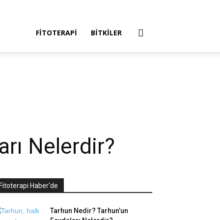
FITOTERAPI
BITKILER
rı Nelerdir?
Fitoterapi Haber'de
Tarhun Nedir? Tarhun’un