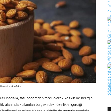
en bir çekirdektir.
Acı Badem
, tatlı bademden farklı olarak keskin ve belirgin
k alanında kullanılan bu çekirdek, özellikle içerdiği
i tüketilmesi gereken bir besin olduğu da unutulmamalıdır.