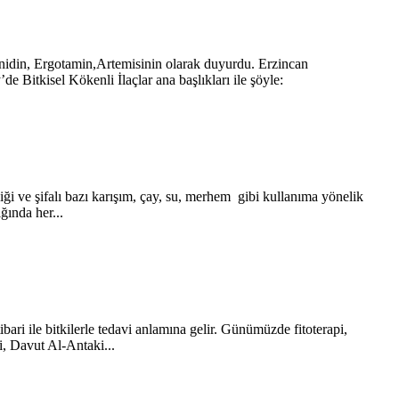
inidin, Ergotamin,Artemisinin olarak duyurdu. Erzincan
e Bitkisel Kökenli İlaçlar ana başlıkları ile şöyle:
diği ve şifalı bazı karışım, çay, su, merhem gibi kullanıma yönelik
ğında her...
bari ile bitkilerle tedavi anlamına gelir. Günümüzde fitoterapi,
i, Davut Al-Antaki...