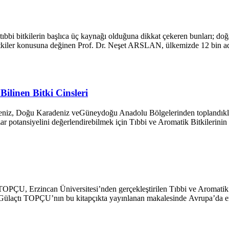
 bitkilerin başlıca üç kaynağı olduğuna dikkat çekeren bunları; doğal tı
 bitkiler konusuna değinen Prof. Dr. Neşet ARSLAN, ülkemizde 12 bin ad
Bilinen Bitki Cinsleri
eniz, Doğu Karadeniz veGüneydoğu Anadolu Bölgelerinden toplandıkla
 potansiyelini değerlendirebilmek için Tıbbi ve Aromatik Bitkilerinin y
TOPÇU, Erzincan Üniversitesi’nden gerçekleştirilen Tıbbi ve Aromatik B
Gülaçtı TOPÇU’nın bu kitapçıkta yayınlanan makalesinde Avrupa’da en ço