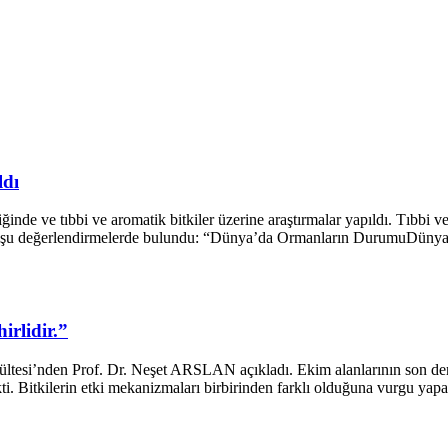
ldı
e ve tıbbi ve aromatik bitkiler üzerine araştırmalar yapıldı. Tıbbi ve
 değerlendirmelerde bulundu: “Dünya’da Ormanların DurumuDünya orm
irlidir.”
 Fakültesi’nden Prof. Dr. Neşet ARSLAN açıkladı. Ekim alanlarının son d
ti. Bitkilerin etki mekanizmaları birbirinden farklı olduğuna vurgu yapan