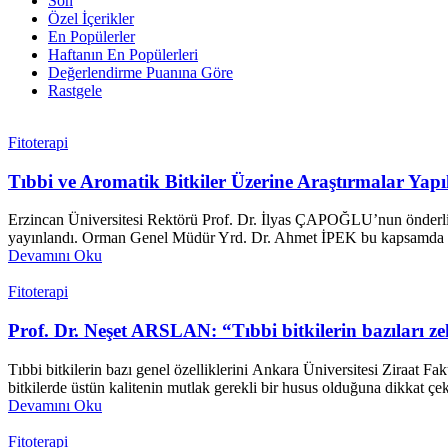
Son
Özel İçerikler
En Popülerler
Haftanın En Popülerleri
Değerlendirme Puanına Göre
Rastgele
Fitoterapi
Tıbbi ve Aromatik Bitkiler Üzerine Araştırmalar Yapı
Erzincan Üniversitesi Rektörü Prof. Dr. İlyas ÇAPOĞLU’nun önderliğind
yayınlandı. Orman Genel Müdür Yrd. Dr. Ahmet İPEK bu kapsamda şu
Devamını Oku
Fitoterapi
Prof. Dr. Neşet ARSLAN: “Tıbbi bitkilerin bazıları zeh
Tıbbi bitkilerin bazı genel özelliklerini Ankara Üniversitesi Ziraat
bitkilerde üstün kalitenin mutlak gerekli bir husus olduğuna dikkat çek
Devamını Oku
Fitoterapi