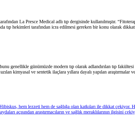
rafından La Presce Medical adlı tıp dergisinde kullanılmıştır. “Fitoterap
slında tıp hekimleri tarafından icra edilmesi gereken bir konu olarak dik
en bunu genellikle günümüzde modern tıp olarak adlandırılan tıp fakültes
yazılan kimyasal ve sentetik ilaçlara yıllara dayalı yapılan araştırmalar 