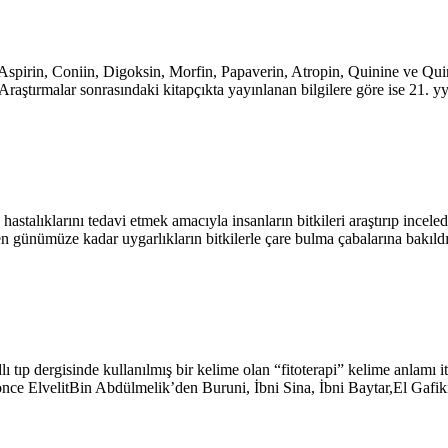
 Aspirin, Coniin, Digoksin, Morfin, Papaverin, Atropin, Quinine ve Qu
raştırmalar sonrasındaki kitapçıkta yayınlanan bilgilere göre ise 21. yy’d
hastalıklarını tedavi etmek amacıyla insanların bitkileri araştırıp incele
eçten günümüze kadar uygarlıkların bitkilerle çare bulma çabalarına bakıldı
tıp dergisinde kullanılmış bir kelime olan “fitoterapi” kelime anlamı iti
ar önce ElvelitBin Abdülmelik’den Buruni, İbni Sina, İbni Baytar,El Gafik