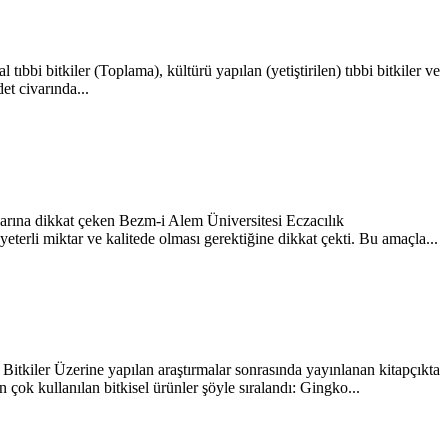
bbi bitkiler (Toplama), kültürü yapılan (yetiştirilen) tıbbi bitkiler ve
et civarında...
rına dikkat çeken Bezm-i Alem Üniversitesi Eczacılık
eterli miktar ve kalitede olması gerektiğine dikkat çekti. Bu amaçla...
itkiler Üzerine yapılan araştırmalar sonrasında yayınlanan kitapçıkta
k kullanılan bitkisel ürünler şöyle sıralandı: Gingko...