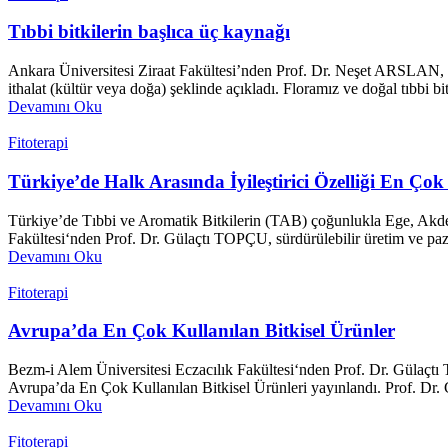
Tıbbi bitkilerin başlıca üç kaynağı
Ankara Üniversitesi Ziraat Fakültesi’nden Prof. Dr. Neşet ARSLAN, tıbbi
ithalat (kültür veya doğa) şeklinde açıkladı. Floramız ve doğal tıbbi
Devamını Oku
Fitoterapi
Türkiye’de Halk Arasında İyileştirici Özelliği En Çok 
Türkiye’de Tıbbi ve Aromatik Bitkilerin (TAB) çoğunlukla Ege, Akd
Fakültesi‘nden Prof. Dr. Gülaçtı TOPÇU, sürdürülebilir üretim ve pazar
Devamını Oku
Fitoterapi
Avrupa’da En Çok Kullanılan Bitkisel Ürünler
Bezm-i Alem Üniversitesi Eczacılık Fakültesi‘nden Prof. Dr. Gülaçtı 
Avrupa’da En Çok Kullanılan Bitkisel Ürünleri yayınlandı. Prof. Dr. 
Devamını Oku
Fitoterapi