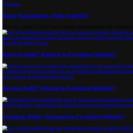
Fitoterapi
Koka Yaprağından, Salix-Aspirin’e
Prof. Dr. Gülaçtı TOPÇU‘nın Anadolu mezarlarındaki bitki kalıntıların
Kenevir Nedir? Kenevir’in Faydaları Nelerdir?
Ananas Nedir? Ananas’ın Faydaları Nelerdir?
Sarımsak Nedir? Sarımsak’ın Faydaları Nelerdir?