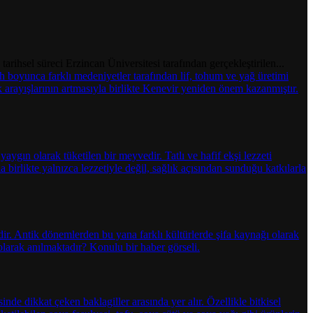
ihsel süreci Erzincan Üniversitesi tarafından gerçekleştirilen...