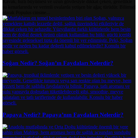
Kavak, hızlı büyümesi ve uzun gövdesiyle dikkat çeken, genellikle
su kenarlarında ve verimli ovalarda yetişen bir ağaç türüdür. Bilimsel
olarak Populus cinsine...
Soğan Nedir? Soğan’ın Faydaları Nelerdir?
Papaya Nedir? Papaya’nın Faydaları Nelerdir?