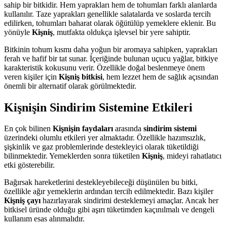
sahip bir bitkidir. Hem yaprakları hem de tohumları farklı alanlarda
kullanılır. Taze yaprakları genellikle salatalarda ve soslarda tercih
edilirken, tohumları baharat olarak öğütülüp yemeklere eklenir. Bu
yönüyle
Kişniş
, mutfakta oldukça işlevsel bir yere sahiptir.
Bitkinin tohum kısmı daha yoğun bir aromaya sahipken, yaprakları
ferah ve hafif bir tat sunar. İçeriğinde bulunan uçucu yağlar, bitkiye
karakteristik kokusunu verir. Özellikle doğal beslenmeye önem
veren kişiler için
Kişniş bitkisi
, hem lezzet hem de sağlık açısından
önemli bir alternatif olarak görülmektedir.
Kişnişin Sindirim Sistemine Etkileri
En çok bilinen
Kişnişin faydaları
arasında
sindirim sistemi
üzerindeki olumlu etkileri yer almaktadır. Özellikle hazımsızlık,
şişkinlik ve gaz problemlerinde destekleyici olarak tüketildiği
bilinmektedir. Yemeklerden sonra tüketilen
Kişniş
, mideyi rahatlatıcı
etki gösterebilir.
Bağırsak hareketlerini destekleyebileceği düşünülen bu bitki,
özellikle ağır yemeklerin ardından tercih edilmektedir. Bazı kişiler
Kişniş çayı
hazırlayarak sindirimi desteklemeyi amaçlar. Ancak her
bitkisel üründe olduğu gibi aşırı tüketimden kaçınılmalı ve dengeli
kullanım esas alınmalıdır.