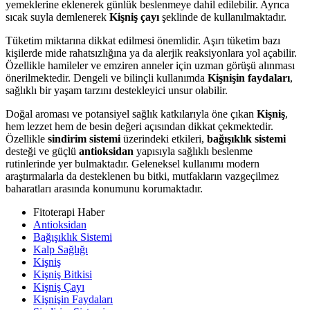
yemeklerine eklenerek günlük beslenmeye dahil edilebilir. Ayrıca
sıcak suyla demlenerek
Kişniş çayı
şeklinde de kullanılmaktadır.
Tüketim miktarına dikkat edilmesi önemlidir. Aşırı tüketim bazı
kişilerde mide rahatsızlığına ya da alerjik reaksiyonlara yol açabilir.
Özellikle hamileler ve emziren anneler için uzman görüşü alınması
önerilmektedir. Dengeli ve bilinçli kullanımda
Kişnişin faydaları
,
sağlıklı bir yaşam tarzını destekleyici unsur olabilir.
Doğal aroması ve potansiyel sağlık katkılarıyla öne çıkan
Kişniş
,
hem lezzet hem de besin değeri açısından dikkat çekmektedir.
Özellikle
sindirim sistemi
üzerindeki etkileri,
bağışıklık sistemi
desteği ve güçlü
antioksidan
yapısıyla sağlıklı beslenme
rutinlerinde yer bulmaktadır. Geleneksel kullanımı modern
araştırmalarla da desteklenen bu bitki, mutfakların vazgeçilmez
baharatları arasında konumunu korumaktadır.
Fitoterapi Haber
Antioksidan
Bağışıklık Sistemi
Kalp Sağlığı
Kişniş
Kişniş Bitkisi
Kişniş Çayı
Kişnişin Faydaları