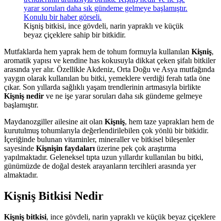
Kişniş bitkisi, ince gövdeli, narin yapraklı ve küçük
beyaz çiçeklere sahip bir bitkidir.
Mutfaklarda hem yaprak hem de tohum formuyla kullanılan
Kişniş
,
aromatik yapısı ve kendine has kokusuyla dikkat çeken şifalı bitkiler
arasında yer alır. Özellikle Akdeniz, Orta Doğu ve Asya mutfağında
yaygın olarak kullanılan bu bitki, yemeklere verdiği ferah tatla öne
çıkar. Son yıllarda sağlıklı yaşam trendlerinin artmasıyla birlikte
Kişniş nedir
ve ne işe yarar soruları daha sık gündeme gelmeye
başlamıştır.
Maydanozgiller ailesine ait olan
Kişniş
, hem taze yaprakları hem de
kurutulmuş tohumlarıyla değerlendirilebilen çok yönlü bir bitkidir.
İçeriğinde bulunan vitaminler, mineraller ve bitkisel bileşenler
sayesinde
Kişnişin faydaları
üzerine pek çok araştırma
yapılmaktadır. Geleneksel tıpta uzun yıllardır kullanılan bu bitki,
günümüzde de doğal destek arayanların tercihleri arasında yer
almaktadır.
Kişniş Bitkisi Nedir
Kişniş bitkisi
, ince gövdeli, narin yapraklı ve küçük beyaz çiçeklere