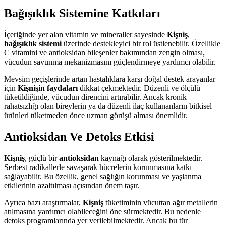
Bağışıklık Sistemine Katkıları
İçeriğinde yer alan vitamin ve mineraller sayesinde
Kişniş
,
bağışıklık sistemi
üzerinde destekleyici bir rol üstlenebilir. Özellikle
C vitamini ve antioksidan bileşenler bakımından zengin olması,
vücudun savunma mekanizmasını güçlendirmeye yardımcı olabilir.
Mevsim geçişlerinde artan hastalıklara karşı doğal destek arayanlar
için
Kişnişin faydaları
dikkat çekmektedir. Düzenli ve ölçülü
tüketildiğinde, vücudun direncini artırabilir. Ancak kronik
rahatsızlığı olan bireylerin ya da düzenli ilaç kullananların bitkisel
ürünleri tüketmeden önce uzman görüşü alması önemlidir.
Antioksidan Ve Detoks Etkisi
Kişniş
, güçlü bir
antioksidan
kaynağı olarak gösterilmektedir.
Serbest radikallerle savaşarak hücrelerin korunmasına katkı
sağlayabilir. Bu özellik, genel sağlığın korunması ve yaşlanma
etkilerinin azaltılması açısından önem taşır.
Ayrıca bazı araştırmalar,
Kişniş
tüketiminin vücuttan ağır metallerin
atılmasına yardımcı olabileceğini öne sürmektedir. Bu nedenle
detoks programlarında yer verilebilmektedir. Ancak bu tür