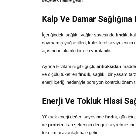
seçenek haline getirir.
Kalp Ve Damar Sağlığına K
İçeriğindeki sağlıklı yağlar sayesinde
fındık
, ka
doymamış yağ asitleri, kolesterol seviyelerinin
açısından olumlu bir etki yaratabilir.
Ayrıca E vitamini gibi güçlü
antioksidan
maddele
ve ölçülü tüketilen
fındık
, sağlıklı bir yaşam tar
enerji içeriği nedeniyle porsiyon kontrolü önem t
Enerji Ve Tokluk Hissi S
Yüksek enerji değeri sayesinde
fındık
, gün için
ve
protein
, kan şekerinin dengeli seyretmesine 
tüketimini avantajlı hale getirir.