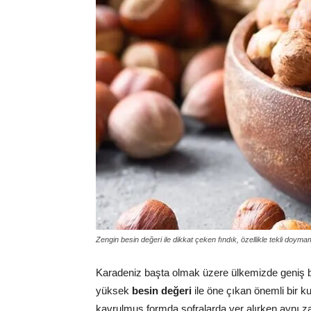
Zengin besin değeri ile dikkat çeken fındık, özellikle tekli doyma
Karadeniz başta olmak üzere ülkemizde geniş bi
yüksek
besin değeri
ile öne çıkan önemli bir ku
kavrulmuş formda sofralarda yer alırken aynı zam