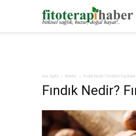
F
H
Ana Sayfa
Bitkiler
Fındık Nedir? Fındık’ın Faydalar
Fındık Nedir? Fı