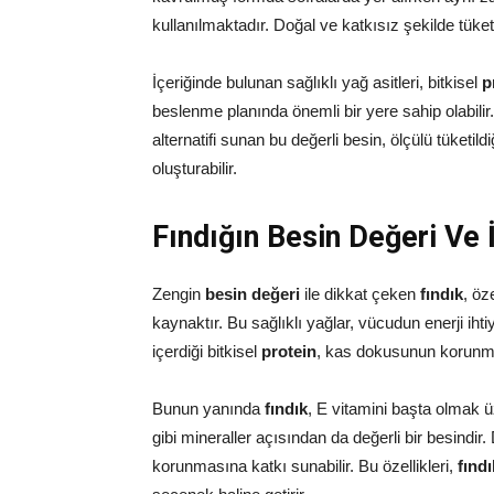
kullanılmaktadır. Doğal ve katkısız şekilde tüke
İçeriğinde bulunan sağlıklı yağ asitleri, bitkisel
p
beslenme planında önemli bir yere sahip olabil
alternatifi sunan bu değerli besin, ölçülü tüketi
oluşturabilir.
Fındığın Besin Değeri Ve İ
Zengin
besin değeri
ile dikkat çeken
fındık
, öz
kaynaktır. Bu sağlıklı yağlar, vücudun enerji ih
içerdiği bitkisel
protein
, kas dokusunun korunmas
Bunun yanında
fındık
, E vitamini başta olmak ü
gibi mineraller açısından da değerli bir besindir
korunmasına katkı sunabilir. Bu özellikleri,
fındı