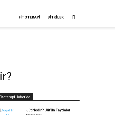
FITOTERAPI
BITKILER
ir?
Fitoterapi Haber'de
Jüt Nedir? Jüt’ün Faydaları