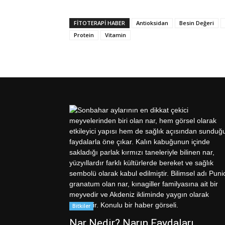
FITOTERAPI HABER
Antioksidan
Besin Değeri
Protein
Vitamin
Bitkiler
Nar Nedir? Narın Faydaları