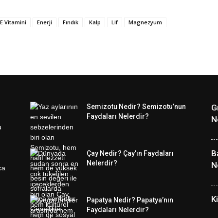
E Vitamini
Enerji
Fındık
Kalp
Lif
Magnezyum
Semizotu Nedir? Semizotu’nun
G
Faydaları Nelerdir?
N
B
Çay Nedir? Çay’ın Faydaları
Nelerdir?
N
K
Papatya Nedir? Papatya’nın
Faydaları Nelerdir?