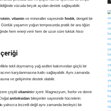
tildiğinde vücuda birçok açıdan destek sağlayabilir.
rotein
,
vitamin
ve mineraller sayesinde
fındık
, dengeli bir
ir. Günlük yaşamın yoğun temposunda pratik bir ara öğün
ldiğinde hem enerji verir hem de uzun süre tokluk hissi
çeriği
ellikle tekli doymamış yağ asitleri bakımından güçlü bir
tiyacının karşılanmasına katkı sağlayabilir. Aynı zamanda
ına ve gelişimine destek olabilir.
zere çeşitli
vitamin
ler içerir. Magnezyum, fosfor ve demir
. Doğal
antioksidan
bileşenler sayesinde hücrelerin
k
ı yalnızca lezzetli değil aynı zamanda besleyici bir