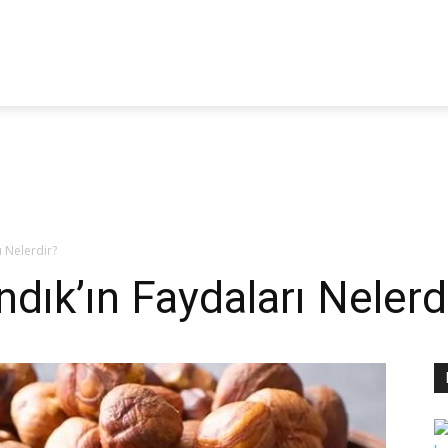
itoterapi
aber
ı Nelerdir?
ndık’ın Faydaları Nelerd