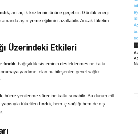
ındık
, ani açlık krizlerinin önüne geçebilir. Günlük enerji
zamanda aşırı yeme eğilimini azaltabilir. Ancak tüketim
ı Üzerindeki Etkileri
B
Ad
Ad
de
fındık
, bağışıklık sisteminin desteklenmesine katkı
Ne
ı korumaya yardımcı olan bu bileşenler, genel sağlık
.
ık
, hücre yenilenme sürecine katkı sunabilir. Bu durum cilt
 yapısıyla tüketilen
fındık
, hem iç sağlığı hem de dış
r.
arı