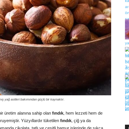
mış yağ asitleri bakımından güçlü bir kaynaktır.
r üretim alanına sahip olan
fındık
, hem lezzeti hem de
ruyemiştir. Yüzyıllardır tüketilen
fındık
, çiğ ya da
anda çikolata, tatlı ve çeşitli hamur işlerinde de sıkça