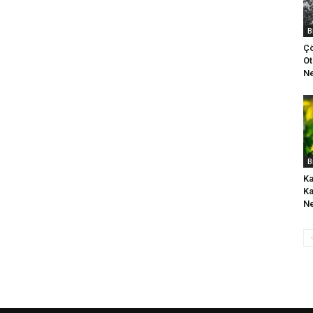
B
Çö
Ot
Ne
B
Ka
Ka
Ne