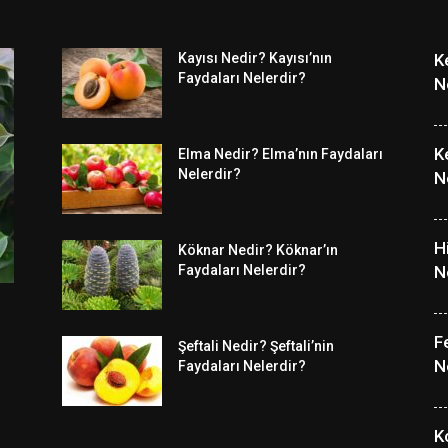
Kayısı Nedir? Kayısı’nın
K
Faydaları Nelerdir?
N
K
Elma Nedir? Elma’nın Faydaları
Nelerdir?
N
H
Köknar Nedir? Köknar’ın
Faydaları Nelerdir?
N
F
Şeftali Nedir? Şeftali’nin
N
Faydaları Nelerdir?
K