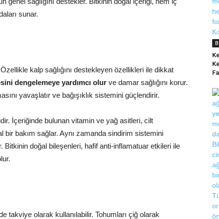
n genel sağlığını destekler. Bitkinin doğal içeriği, hem iç
daları sunar.
B
Ke
Ke
Özellikle kalp sağlığını destekleyen özellikleri ile dikkat
Fa
esini dengelemeye yardımcı olur
ve damar sağlığını korur.
sını yavaşlatır ve bağışıklık sistemini güçlendirir.
idir. İçeriğinde bulunan vitamin ve yağ asitleri, cilt
ğal bir bakım sağlar. Aynı zamanda sindirim sistemini
Bitkinin doğal bileşenleri, hafif anti-inflamatuar etkileri ile
lur.
e takviye olarak kullanılabilir. Tohumları çiğ olarak