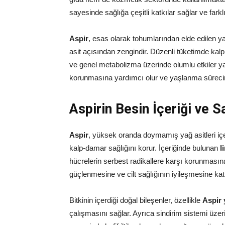
sayesinde sağlığa çeşitli katkılar sağlar ve farklı t
Aspir
, esas olarak tohumlarından elde edilen yağ 
asit açısından zengindir. Düzenli tüketimde kalp 
ve genel metabolizma üzerinde olumlu etkiler yar
korunmasına yardımcı olur ve yaşlanma sürecini
Aspirin Besin İçeriği ve Sa
Aspir
, yüksek oranda doymamış yağ asitleri içer
kalp-damar sağlığını korur. İçeriğinde bulunan
l
hücrelerin serbest radikallere karşı korunmasına
güçlenmesine ve cilt sağlığının iyileşmesine kat
Bitkinin içerdiği doğal bileşenler, özellikle
Aspir 
çalışmasını sağlar. Ayrıca sindirim sistemi üzerin