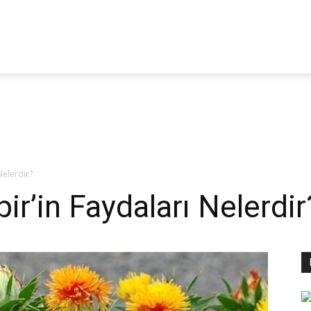
itoterapi
aber
Nelerdir?
ir’in Faydaları Nelerdir