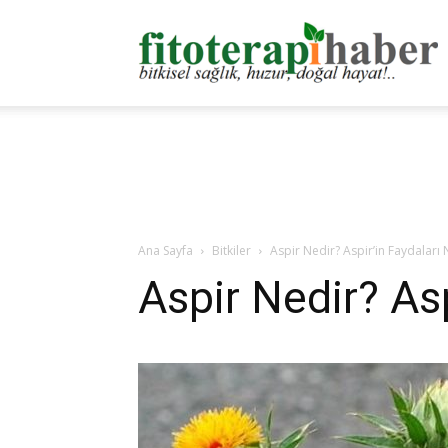
F
H
Ana Sayfa
Bitkiler
Aspir Nedir? Aspir’in Faydaları 
Aspir Nedir? Asp