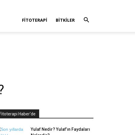
FITOTERAPI
BITKILER
?
Fitoterapi Haber'de
Yulaf Nedir? Yulaf’ın Faydaları