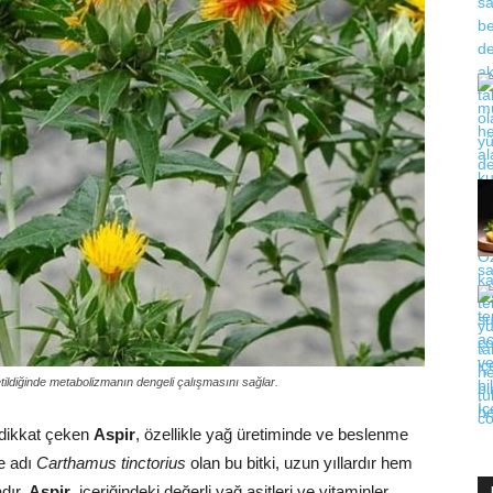
üketildiğinde metabolizmanın dengeli çalışmasını sağlar.
 dikkat çeken
Aspir
, özellikle yağ üretiminde ve beslenme
ce adı
Carthamus tinctorius
olan bu bitki, uzun yıllardır hem
dır.
Aspir
, içeriğindeki değerli yağ asitleri ve vitaminler