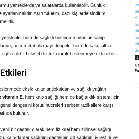
ormu yemeklerde ve salatalarda kullanılabilir. Günlük
e ayarlanmalıdır. Aşırı tüketim, bazı kişilerde sindirim
melidir.
m yetişkinler hem de sağlıklı beslenme bilincine sahip
kullanım, hem metabolizmayı dengeler hem de kalp, cilt ve
l ve güvenli bir bitkisel destek olarak beslenmeye eklenebilir.
B
Ça
Etkileri
Fa
slenmede eksik kalan antioksidan ve sağlıklı yağları
e vitamin E
, hem kalp sağlığı hem de bağışıklık sistemi için
enel dengesini korur, hücreleri serbest radikallere karşı
atkıda bulunur.
venli bir destek olarak hem fiziksel hem zihinsel sağlığı
, kalp-damar sağlığını destekler, cilt sağlığını iyileştirir ve