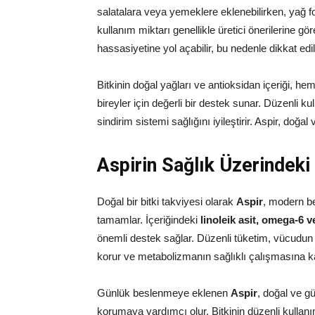
salatalara veya yemeklere eklenebilirken, yağ f
kullanım miktarı genellikle üretici önerilerine gör
hassasiyetine yol açabilir, bu nedenle dikkat edil
Bitkinin doğal yağları ve antioksidan içeriği, he
bireyler için değerli bir destek sunar. Düzenli 
sindirim sistemi sağlığını iyileştirir. Aspir, doğa
Aspirin Sağlık Üzerindeki 
Doğal bir bitki takviyesi olarak
Aspir
, modern be
tamamlar. İçeriğindeki
linoleik asit, omega-6 v
önemli destek sağlar. Düzenli tüketim, vücudun g
korur ve metabolizmanın sağlıklı çalışmasına k
Günlük beslenmeye eklenen
Aspir
, doğal ve gü
korumaya yardımcı olur. Bitkinin düzenli kullanımı