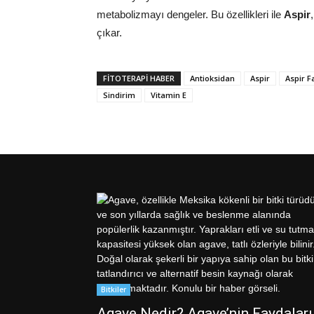
metabolizmayı dengeler. Bu özellikleri ile
Aspir
çıkar.
FITOTERAPI HABER
Antioksidan
Aspir
Aspir F
Sindirim
Vitamin E
Bitkiler
Agave Nedir? Agave’nin Faydaları