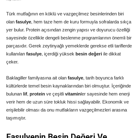
Türk mutfağının en köklü ve vazgeçilmez besinlerinden biri
olan
fasulye
, hem taze hem de kuru formuyla sofralarda sıkça
yer bulur. Protein açısından zengin yapısı ve doyurucu özelliği
sayesinde özellikle dengeli beslenme programlarının önemli bir
parçasıdır. Gerek zeytinyağlı yemeklerde gerekse etli tariflerde
kullanılan
fasulye
, içerdiği yüksek
besin değeri
ile dikkat
çeker.
Baklagiller familyasına ait olan
fasulye
, tarih boyunca farklı
kültürlerde temel besin kaynaklarından biri olmuştur. İçeriğinde
bulunan
lif
,
protein
ve çeşitli
vitamin
ler sayesinde hem enerji
verir hem de uzun süre tokluk hissi sağlayabilir. Ekonomik ve
erişilebilir olması da onu mutfakların vazgeçilmezleri arasına
taşımıştır.
Fasulyenin Besin Değeri Ve