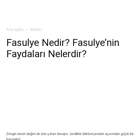
Ana Sayfa
Bitkiler
Fasulye Nedir? Fasulye’nin
Faydaları Nelerdir?
Zengin besin değeri ile öne çıkan fasulye, özellikle bitkisel protein açısından güçlü bir
kaynaktır.