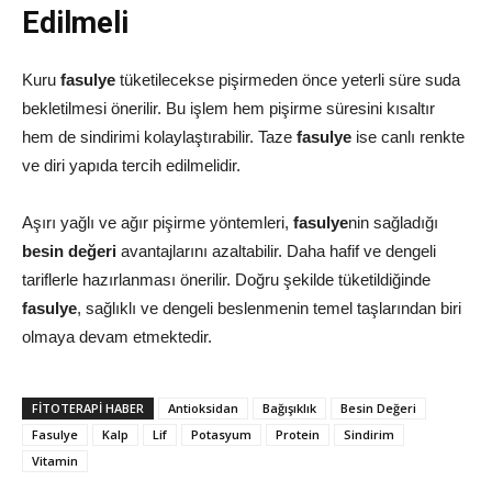
Edilmeli
Kuru
fasulye
tüketilecekse pişirmeden önce yeterli süre suda
bekletilmesi önerilir. Bu işlem hem pişirme süresini kısaltır
hem de sindirimi kolaylaştırabilir. Taze
fasulye
ise canlı renkte
ve diri yapıda tercih edilmelidir.
Aşırı yağlı ve ağır pişirme yöntemleri,
fasulye
nin sağladığı
besin değeri
avantajlarını azaltabilir. Daha hafif ve dengeli
tariflerle hazırlanması önerilir. Doğru şekilde tüketildiğinde
fasulye
, sağlıklı ve dengeli beslenmenin temel taşlarından biri
olmaya devam etmektedir.
FITOTERAPI HABER
Antioksidan
Bağışıklık
Besin Değeri
Fasulye
Kalp
Lif
Potasyum
Protein
Sindirim
Vitamin