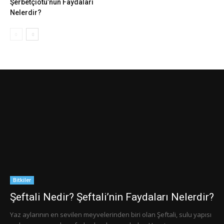
Şerbetçiotu’nun Faydaları
Nelerdir?
Bitkiler
Şeftali Nedir? Şeftali’nin Faydaları Nelerdir?
Yaz aylarının en sevilen meyvelerinden biri olan Şeftali, sulu yapısı