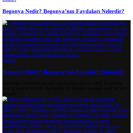
Begonya Nedir? Begonya’nın Faydaları Nelerdir?
Bitkiler
Begonya Nedir? Begonya’nın Faydaları Nelerdir?
Gösterişli yaprakları ve zarif çiçekleriyle dikkat çeken Begonya,
hem iç mekân hem de dış mekân süs bitkileri arasında özel bir yere
sahiptir....