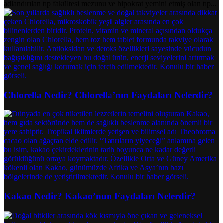
adlandırılan tıp fakültesi mezunu ve hipokrat yemini etmiş olan tıp...
Chlorella Nedir? Chlorella’nın Faydaları Nelerdir?
Kakao Nedir? Kakao’nun Faydaları Nelerdir?