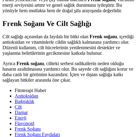
enerji seviyesini artırır ve genel sağlık durumunu iyileştirir. Bu
yönüyle hem mutfakta hem de doğal şifa arayışında değerlidir.
Frenk Soğanı Ve Cilt Sağlığı
Cilt sağlığı açısından da faydalı bir bitki olan
Frenk soğanı
, içerdiği
antioksidan ve vitaminlerle cildin sağlıklı kalmasına yardımcı olur.
Düzenli kullanım, cilt hücrelerinin yenilenmesini destekler ve
yaşlanma belirtilerinin gecikmesine katkıda bulunur.
Ayrıca
Frenk soğanı
, ciltteki serbest radikallerin neden olduğu
hasarın azaltılmasına yardımcı olur. Bu sayede cilt sağlığını korur ve
daha canlı bir görünüm kazandırır. İçten ve dıştan sağlığa katkı
sağlayan bitkiler arasında öne çıkar.
Fitoterapi Haber
Antioksidan
Bağışıklık
Cilt
Damar
Enerji
Flavonoid
Frenk Soğanı
Frenk Soğanı Faydaları