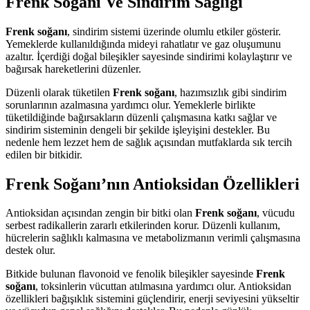
Frenk Soğanı Ve Sindirim Sağlığı
Frenk soğanı
, sindirim sistemi üzerinde olumlu etkiler gösterir.
Yemeklerde kullanıldığında mideyi rahatlatır ve gaz oluşumunu
azaltır. İçerdiği doğal bileşikler sayesinde sindirimi kolaylaştırır ve
bağırsak hareketlerini düzenler.
Düzenli olarak tüketilen
Frenk soğanı
, hazımsızlık gibi sindirim
sorunlarının azalmasına yardımcı olur. Yemeklerle birlikte
tüketildiğinde bağırsakların düzenli çalışmasına katkı sağlar ve
sindirim sisteminin dengeli bir şekilde işleyişini destekler. Bu
nedenle hem lezzet hem de sağlık açısından mutfaklarda sık tercih
edilen bir bitkidir.
Frenk Soğanı’nın Antioksidan Özellikleri
Antioksidan açısından zengin bir bitki olan
Frenk soğanı
, vücudu
serbest radikallerin zararlı etkilerinden korur. Düzenli kullanım,
hücrelerin sağlıklı kalmasına ve metabolizmanın verimli çalışmasına
destek olur.
Bitkide bulunan flavonoid ve fenolik bileşikler sayesinde
Frenk
soğanı
, toksinlerin vücuttan atılmasına yardımcı olur. Antioksidan
özellikleri bağışıklık sistemini güçlendirir, enerji seviyesini yükseltir