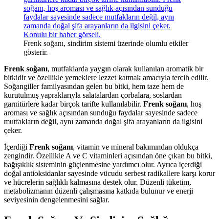
Frenk soğanı, sindirim sistemi üzerinde olumlu etkiler
gösterir.
Frenk soğanı
, mutfaklarda yaygın olarak kullanılan aromatik bir
bitkidir ve özellikle yemeklere lezzet katmak amacıyla tercih edilir.
Soğangiller familyasından gelen bu bitki, hem taze hem de
kurutulmuş yapraklarıyla salatalardan çorbalara, soslardan
garnitürlere kadar birçok tarifte kullanılabilir.
Frenk soğanı
, hoş
aroması ve sağlık açısından sunduğu faydalar sayesinde sadece
mutfakların değil, aynı zamanda doğal şifa arayanların da ilgisini
çeker.
İçerdiği
Frenk soğanı
, vitamin ve mineral bakımından oldukça
zengindir. Özellikle A ve C vitaminleri açısından öne çıkan bu bitki,
bağışıklık sisteminin güçlenmesine yardımcı olur. Ayrıca içerdiği
doğal antioksidanlar sayesinde vücudu serbest radikallere karşı korur
ve hücrelerin sağlıklı kalmasına destek olur. Düzenli tüketim,
metabolizmanın düzenli çalışmasına katkıda bulunur ve enerji
seviyesinin dengelenmesini sağlar.