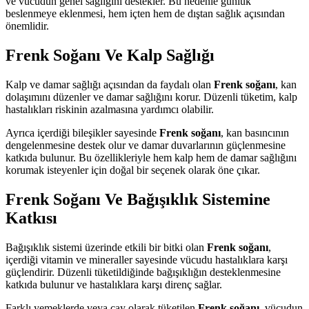
ve vücudun genel sağlığını destekler. Bu nedenle günlük
beslenmeye eklenmesi, hem içten hem de dıştan sağlık açısından
önemlidir.
Frenk Soğanı Ve Kalp Sağlığı
Kalp ve damar sağlığı açısından da faydalı olan
Frenk soğanı
, kan
dolaşımını düzenler ve damar sağlığını korur. Düzenli tüketim, kalp
hastalıkları riskinin azalmasına yardımcı olabilir.
Ayrıca içerdiği bileşikler sayesinde
Frenk soğanı
, kan basıncının
dengelenmesine destek olur ve damar duvarlarının güçlenmesine
katkıda bulunur. Bu özellikleriyle hem kalp hem de damar sağlığını
korumak isteyenler için doğal bir seçenek olarak öne çıkar.
Frenk Soğanı Ve Bağışıklık Sistemine
Katkısı
Bağışıklık sistemi üzerinde etkili bir bitki olan
Frenk soğanı
,
içerdiği vitamin ve mineraller sayesinde vücudu hastalıklara karşı
güçlendirir. Düzenli tüketildiğinde bağışıklığın desteklenmesine
katkıda bulunur ve hastalıklara karşı direnç sağlar.
Farklı yemeklerde veya çay olarak tüketilen
Frenk soğanı
, vücudun