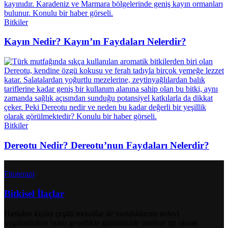
Bitkiler
Kayın Nedir? Kayın’ın Faydaları Nelerdir?
Bitkiler
Dereotu Nedir? Dereotu’nun Faydaları Nelerdir?
Fitoterapi
Bitkisel İlaçlar
Hastalan kişiler çeşitli metodlar ile hastalıklarına tedavi
uygularlarken bunu genellikle günümüzde modern tıp olarak