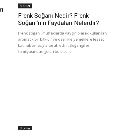
Bitkiler
rı
Frenk Soğanı Nedir? Frenk
Soğanı’nın Faydaları Nelerdir?
Frenk soğanı, mutfaklarda yaygın olarak kullanılan
.
aromatik bir bitkidir ve özellikle yemeklere lezzet
katmak amacıyla tercih edilir. Soğangiller
familyasından gelen bu bitki,...
Bitkiler