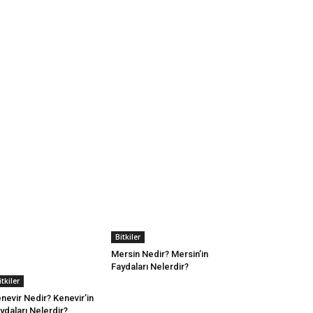
Bitkiler
Mersin Nedir? Mersin’in
Faydaları Nelerdir?
itkiler
nevir Nedir? Kenevir’in
ydaları Nelerdir?