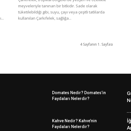
meyveleriyle tanınan bir bitkidir. Sade olarak
tüketilebildiği gibi, suyu, çayı veya çeşitli tatlılarda
...
kullanılan Çarkıfelek, sağlığa...
4 Sayfanın 1. Sayfası
Domates Nedir? Domates’in
G
Faydaları Nelerdir?
N
İ
Kahve Nedir? Kahve’nin
Faydaları Nelerdir?
A