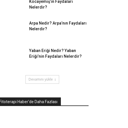
Kocayemiş’in Faydaları
Nelerdir?
Arpa Nedir? Arpa’nın Faydaları
Nelerdir?
Yaban Eriği Nedir? Yaban
Eriği’nin Faydaları Nelerdir?
Devamını yükle
Fitoterapi Haber'de Daha Fazlası