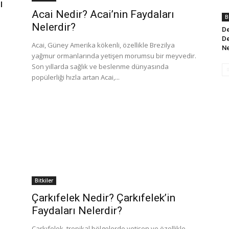
ı
Acai Nedir? Acai’nin Faydaları
B
Nelerdir?
De
De
Acai, Güney Amerika kökenli, özellikle Brezilya
Ne
yağmur ormanlarında yetişen morumsu bir meyvedir.
Son yıllarda sağlık ve beslenme dünyasında
popülerliği hızla artan Acai,...
Bitkiler
Çarkıfelek Nedir? Çarkıfelek’in
Faydaları Nelerdir?
Çarkıfelek, tropikal bölgelerde yetişen ve özellikle