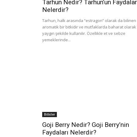
Tarhun Nedir? Tarhun’un Faydalar
Nelerdir?
Tarhun, halk arasında “estragon” olarak da bilinen
aromatik bir bitkidir ve mutfaklarda baharat olarak
yaygın şekilde kullanılır. Özellikle et ve sebze
yemeklerinde...
Bitkiler
Goji Berry Nedir? Goji Berry’nin
Faydaları Nelerdir?