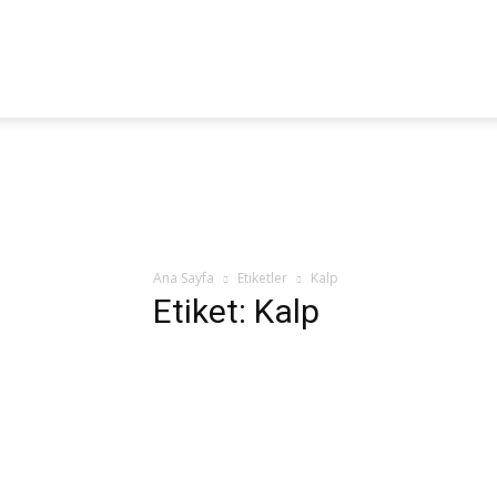
Fitoterapi
Haber
Ana Sayfa
Etiketler
Kalp
Etiket: Kalp