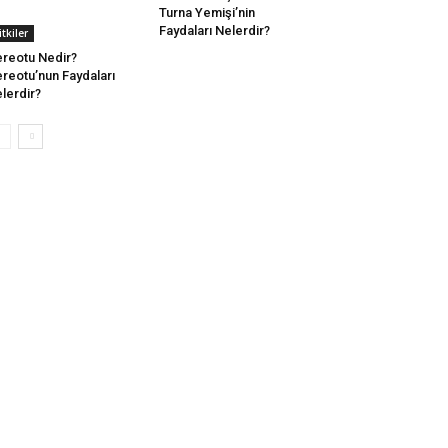
Turna Yemişi’nin
Faydaları Nelerdir?
itkiler
reotu Nedir?
reotu’nun Faydaları
lerdir?