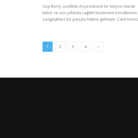
Goji Berry, özellikle Asya kökenli bir meyve olarak
bilinir ve son yıllarda sağlıklı beslenme trendlerinin
vazgeçilmez bir parçası haline gelmiştir. Canlı kırmızı
1
2
3
4