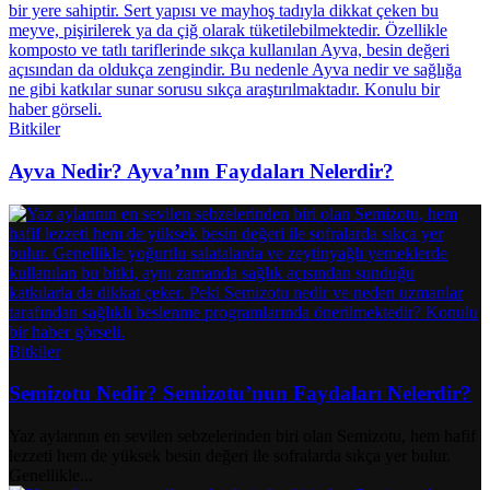
Bitkiler
Ayva Nedir? Ayva’nın Faydaları Nelerdir?
Bitkiler
Semizotu Nedir? Semizotu’nun Faydaları Nelerdir?
Yaz aylarının en sevilen sebzelerinden biri olan Semizotu, hem hafif
lezzeti hem de yüksek besin değeri ile sofralarda sıkça yer bulur.
Genellikle...