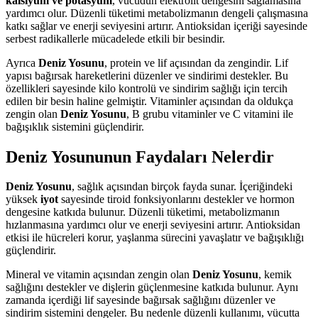
kalsiyum ve potasyum
, vücudun elektrolit dengesini sağlamasına
yardımcı olur. Düzenli tüketimi metabolizmanın dengeli çalışmasına
katkı sağlar ve enerji seviyesini artırır. Antioksidan içeriği sayesinde
serbest radikallerle mücadelede etkili bir besindir.
Ayrıca
Deniz Yosunu
, protein ve lif açısından da zengindir. Lif
yapısı bağırsak hareketlerini düzenler ve sindirimi destekler. Bu
özellikleri sayesinde kilo kontrolü ve sindirim sağlığı için tercih
edilen bir besin haline gelmiştir. Vitaminler açısından da oldukça
zengin olan
Deniz Yosunu
, B grubu vitaminler ve C vitamini ile
bağışıklık sistemini güçlendirir.
Deniz Yosununun Faydaları Nelerdir
Deniz Yosunu
, sağlık açısından birçok fayda sunar. İçeriğindeki
yüksek
iyot
sayesinde tiroid fonksiyonlarını destekler ve hormon
dengesine katkıda bulunur. Düzenli tüketimi, metabolizmanın
hızlanmasına yardımcı olur ve enerji seviyesini artırır. Antioksidan
etkisi ile hücreleri korur, yaşlanma sürecini yavaşlatır ve bağışıklığı
güçlendirir.
Mineral ve vitamin açısından zengin olan
Deniz Yosunu
, kemik
sağlığını destekler ve dişlerin güçlenmesine katkıda bulunur. Aynı
zamanda içerdiği lif sayesinde bağırsak sağlığını düzenler ve
sindirim sistemini dengeler. Bu nedenle düzenli kullanımı, vücutta