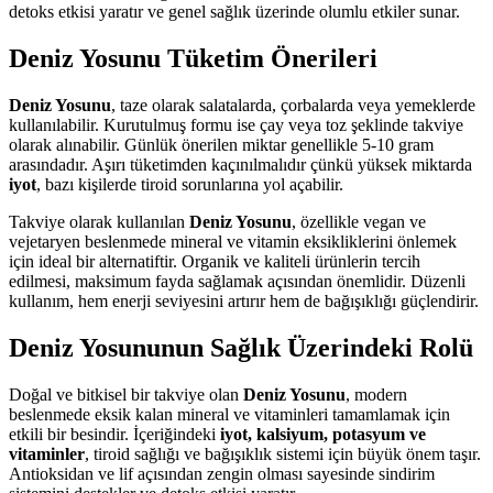
detoks etkisi yaratır ve genel sağlık üzerinde olumlu etkiler sunar.
Deniz Yosunu Tüketim Önerileri
Deniz Yosunu
, taze olarak salatalarda, çorbalarda veya yemeklerde
kullanılabilir. Kurutulmuş formu ise çay veya toz şeklinde takviye
olarak alınabilir. Günlük önerilen miktar genellikle 5-10 gram
arasındadır. Aşırı tüketimden kaçınılmalıdır çünkü yüksek miktarda
iyot
, bazı kişilerde tiroid sorunlarına yol açabilir.
Takviye olarak kullanılan
Deniz Yosunu
, özellikle vegan ve
vejetaryen beslenmede mineral ve vitamin eksikliklerini önlemek
için ideal bir alternatiftir. Organik ve kaliteli ürünlerin tercih
edilmesi, maksimum fayda sağlamak açısından önemlidir. Düzenli
kullanım, hem enerji seviyesini artırır hem de bağışıklığı güçlendirir.
Deniz Yosununun Sağlık Üzerindeki Rolü
Doğal ve bitkisel bir takviye olan
Deniz Yosunu
, modern
beslenmede eksik kalan mineral ve vitaminleri tamamlamak için
etkili bir besindir. İçeriğindeki
iyot, kalsiyum, potasyum ve
vitaminler
, tiroid sağlığı ve bağışıklık sistemi için büyük önem taşır.
Antioksidan ve lif açısından zengin olması sayesinde sindirim