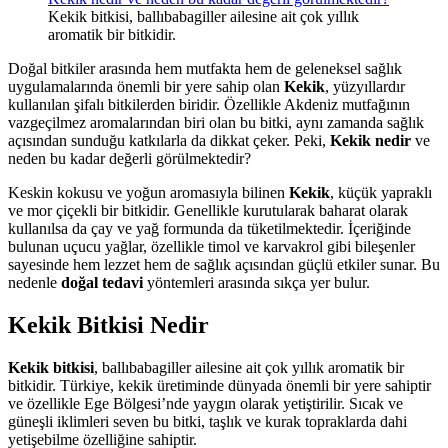
Kekik bitkisi, ballıbabagiller ailesine ait çok yıllık
aromatik bir bitkidir.
Doğal bitkiler arasında hem mutfakta hem de geleneksel sağlık
uygulamalarında önemli bir yere sahip olan
Kekik
, yüzyıllardır
kullanılan şifalı bitkilerden biridir. Özellikle Akdeniz mutfağının
vazgeçilmez aromalarından biri olan bu bitki, aynı zamanda sağlık
açısından sunduğu katkılarla da dikkat çeker. Peki,
Kekik nedir
ve
neden bu kadar değerli görülmektedir?
Keskin kokusu ve yoğun aromasıyla bilinen
Kekik
, küçük yapraklı
ve mor çiçekli bir bitkidir. Genellikle kurutularak baharat olarak
kullanılsa da çay ve yağ formunda da tüketilmektedir. İçeriğinde
bulunan uçucu yağlar, özellikle timol ve karvakrol gibi bileşenler
sayesinde hem lezzet hem de sağlık açısından güçlü etkiler sunar. Bu
nedenle
doğal tedavi
yöntemleri arasında sıkça yer bulur.
Kekik Bitkisi Nedir
Kekik bitkisi
, ballıbabagiller ailesine ait çok yıllık aromatik bir
bitkidir. Türkiye, kekik üretiminde dünyada önemli bir yere sahiptir
ve özellikle Ege Bölgesi’nde yaygın olarak yetiştirilir. Sıcak ve
güneşli iklimleri seven bu bitki, taşlık ve kurak topraklarda dahi
yetişebilme özelliğine sahiptir.