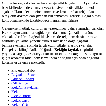
Günde bir veya iki fincan tüketim genellikle yeterlidir. Aşırı tüketim
bazı kişilerde mide yanması veya tansiyon değişikliklerine yol
açabilir. Hamileler, emziren anneler ve kronik rahatsızlığı olan
bireylerin doktora danışmadan kullanmaması gerekir. Doğal olması,
kontrolsüz şekilde tüketilebileceği anlamına gelmez.
Geleneksel mutfak kültürünün vazgeçilmez baharatlarından biri olan
Kekik
, aynı zamanda sağlık açısından sunduğu katkılarla öne
çıkmaktadır. Hem
bağışıklık sistemi
desteği hem de sindirim ve
solunum yollarına yönelik etkileri sayesinde doğal yaşamı
benimseyenlerin sıklıkla tercih ettiği bitkiler arasında yer alır.
Dengeli ve bilinçli kullanıldığında,
Kekiğin faydaları
günlük
yaşamda sağlığı destekleyici bir unsur olabilir. Doğanın sunduğu bu
güçlü aromatik bitki, hem lezzet hem de sağlık açısından değerini
korumaya devam etmektedir.
Fitoterapi Haber
Bağışıklık Sistemi
Bitkisel Tedavi
Cilt Sağlığı
Kekiğin Faydaları
Kekik
Kekik Bitkisi
Kekik Çayı
Kekik Yağı