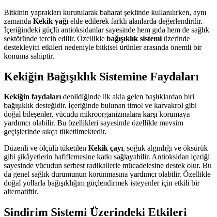
Bitkinin yaprakları kurutularak baharat şeklinde kullanılırken, aynı
zamanda
Kekik yağı
elde edilerek farklı alanlarda değerlendirilir.
İçeriğindeki güçlü antioksidanlar sayesinde hem gıda hem de sağlık
sektöründe tercih edilir. Özellikle
bağışıklık sistemi
üzerinde
destekleyici etkileri nedeniyle bitkisel ürünler arasında önemli bir
konuma sahiptir.
Kekiğin Bağışıklık Sistemine Faydaları
Kekiğin faydaları
denildiğinde ilk akla gelen başlıklardan biri
bağışıklık desteğidir. İçeriğinde bulunan timol ve karvakrol gibi
doğal bileşenler, vücudu mikroorganizmalara karşı korumaya
yardımcı olabilir. Bu özellikleri sayesinde özellikle mevsim
geçişlerinde sıkça tüketilmektedir.
Düzenli ve ölçülü tüketilen
Kekik çayı
, soğuk algınlığı ve öksürük
gibi şikâyetlerin hafiflemesine katkı sağlayabilir. Antioksidan içeriği
sayesinde vücudun serbest radikallerle mücadelesine destek olur. Bu
da genel sağlık durumunun korunmasına yardımcı olabilir. Özellikle
doğal yollarla bağışıklığını güçlendirmek isteyenler için etkili bir
alternatiftir.
Sindirim Sistemi Üzerindeki Etkileri