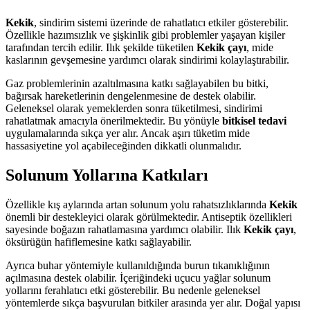
Kekik
, sindirim sistemi üzerinde de rahatlatıcı etkiler gösterebilir.
Özellikle hazımsızlık ve şişkinlik gibi problemler yaşayan kişiler
tarafından tercih edilir. Ilık şekilde tüketilen
Kekik çayı
, mide
kaslarının gevşemesine yardımcı olarak sindirimi kolaylaştırabilir.
Gaz problemlerinin azaltılmasına katkı sağlayabilen bu bitki,
bağırsak hareketlerinin dengelenmesine de destek olabilir.
Geleneksel olarak yemeklerden sonra tüketilmesi, sindirimi
rahatlatmak amacıyla önerilmektedir. Bu yönüyle
bitkisel tedavi
uygulamalarında sıkça yer alır. Ancak aşırı tüketim mide
hassasiyetine yol açabileceğinden dikkatli olunmalıdır.
Solunum Yollarına Katkıları
Özellikle kış aylarında artan solunum yolu rahatsızlıklarında
Kekik
önemli bir destekleyici olarak görülmektedir. Antiseptik özellikleri
sayesinde boğazın rahatlamasına yardımcı olabilir. Ilık
Kekik çayı
,
öksürüğün hafiflemesine katkı sağlayabilir.
Ayrıca buhar yöntemiyle kullanıldığında burun tıkanıklığının
açılmasına destek olabilir. İçeriğindeki uçucu yağlar solunum
yollarını ferahlatıcı etki gösterebilir. Bu nedenle geleneksel
yöntemlerde sıkça başvurulan bitkiler arasında yer alır. Doğal yapısı