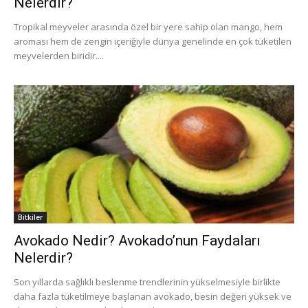
Nelerdir?
Tropikal meyveler arasında özel bir yere sahip olan mango, hem
aroması hem de zengin içeriğiyle dünya genelinde en çok tüketilen
meyvelerden biridir....
Bitkiler
Avokado Nedir? Avokado’nun Faydaları
Nelerdir?
Son yıllarda sağlıklı beslenme trendlerinin yükselmesiyle birlikte
daha fazla tüketilmeye başlanan avokado, besin değeri yüksek ve