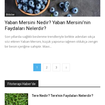
Bitkiler
Yaban Mersini Nedir? Yaban Mersini’nin
Faydaları Nelerdir?
Son yıllarda sağlıklı beslenme trendleriyle birlikte adından sıkça
söz ettiren Yaban Mersini, küçük yapısına rağmen oldukça zengin
bir besin içeriğine sahiptir. Mavi...
1
2
3
Fitoterapi Haber'de
Tere Nedir? Tere’nin Faydaları Nelerdir?