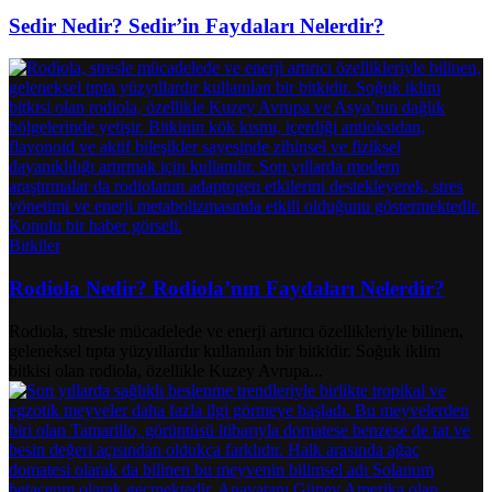
Sedir Nedir? Sedir’in Faydaları Nelerdir?
Bitkiler
Rodiola Nedir? Rodiola’nın Faydaları Nelerdir?
Rodiola, stresle mücadelede ve enerji artırıcı özellikleriyle bilinen,
geleneksel tıpta yüzyıllardır kullanılan bir bitkidir. Soğuk iklim
bitkisi olan rodiola, özellikle Kuzey Avrupa...