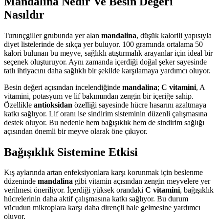
Mandalina Nedir Ve Besin Değeri
Nasıldır
Turunçgiller grubunda yer alan
mandalina
, düşük kalorili yapısıyla
diyet listelerinde de sıkça yer buluyor. 100 gramında ortalama 50
kalori bulunan bu meyve, sağlıklı atıştırmalık arayanlar için ideal bir
seçenek oluşturuyor. Aynı zamanda içerdiği doğal şeker sayesinde
tatlı ihtiyacını daha sağlıklı bir şekilde karşılamaya yardımcı oluyor.
Besin değeri açısından incelendiğinde
mandalina
;
C vitamini
, A
vitamini, potasyum ve lif bakımından zengin bir içeriğe sahip.
Özellikle
antioksidan
özelliği sayesinde hücre hasarını azaltmaya
katkı sağlıyor. Lif oranı ise sindirim sisteminin düzenli çalışmasına
destek oluyor. Bu nedenle hem bağışıklık hem de sindirim sağlığı
açısından önemli bir meyve olarak öne çıkıyor.
Bağışıklık Sistemine Etkisi
Kış aylarında artan enfeksiyonlara karşı korunmak için beslenme
düzeninde
mandalina
gibi vitamin açısından zengin meyvelere yer
verilmesi öneriliyor. İçerdiği yüksek orandaki
C vitamini
, bağışıklık
hücrelerinin daha aktif çalışmasına katkı sağlıyor. Bu durum
vücudun mikroplara karşı daha dirençli hale gelmesine yardımcı
oluyor.