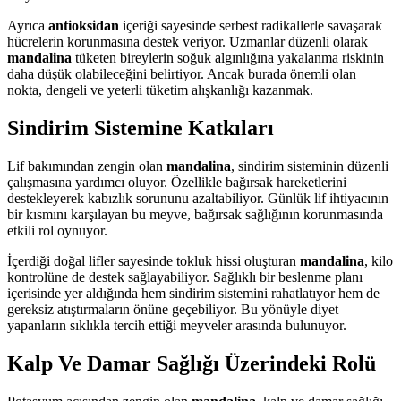
Ayrıca
antioksidan
içeriği sayesinde serbest radikallerle savaşarak
hücrelerin korunmasına destek veriyor. Uzmanlar düzenli olarak
mandalina
tüketen bireylerin soğuk algınlığına yakalanma riskinin
daha düşük olabileceğini belirtiyor. Ancak burada önemli olan
nokta, dengeli ve yeterli tüketim alışkanlığı kazanmak.
Sindirim Sistemine Katkıları
Lif bakımından zengin olan
mandalina
, sindirim sisteminin düzenli
çalışmasına yardımcı oluyor. Özellikle bağırsak hareketlerini
destekleyerek kabızlık sorununu azaltabiliyor. Günlük lif ihtiyacının
bir kısmını karşılayan bu meyve, bağırsak sağlığının korunmasında
etkili rol oynuyor.
İçerdiği doğal lifler sayesinde tokluk hissi oluşturan
mandalina
, kilo
kontrolüne de destek sağlayabiliyor. Sağlıklı bir beslenme planı
içerisinde yer aldığında hem sindirim sistemini rahatlatıyor hem de
gereksiz atıştırmaların önüne geçebiliyor. Bu yönüyle diyet
yapanların sıklıkla tercih ettiği meyveler arasında bulunuyor.
Kalp Ve Damar Sağlığı Üzerindeki Rolü