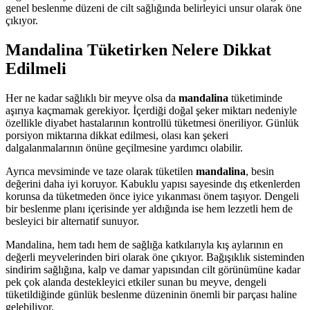
genel beslenme düzeni de cilt sağlığında belirleyici unsur olarak öne
çıkıyor.
Mandalina Tüketirken Nelere Dikkat
Edilmeli
Her ne kadar sağlıklı bir meyve olsa da
mandalina
tüketiminde
aşırıya kaçmamak gerekiyor. İçerdiği doğal şeker miktarı nedeniyle
özellikle diyabet hastalarının kontrollü tüketmesi öneriliyor. Günlük
porsiyon miktarına dikkat edilmesi, olası kan şekeri
dalgalanmalarının önüne geçilmesine yardımcı olabilir.
Ayrıca mevsiminde ve taze olarak tüketilen
mandalina
, besin
değerini daha iyi koruyor. Kabuklu yapısı sayesinde dış etkenlerden
korunsa da tüketmeden önce iyice yıkanması önem taşıyor. Dengeli
bir beslenme planı içerisinde yer aldığında ise hem lezzetli hem de
besleyici bir alternatif sunuyor.
Mandalina, hem tadı hem de sağlığa katkılarıyla kış aylarının en
değerli meyvelerinden biri olarak öne çıkıyor. Bağışıklık sisteminden
sindirim sağlığına, kalp ve damar yapısından cilt görünümüne kadar
pek çok alanda destekleyici etkiler sunan bu meyve, dengeli
tüketildiğinde günlük beslenme düzeninin önemli bir parçası haline
gelebiliyor.