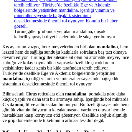
Turunçgiller grubunda yer alan mandalina, düşük
kalorili yapısıyla diyet listelerinde de sıkça yer buluyor.
Kış aylarının vazgeçilmez meyvelerinden biri olan
mandalina
, hem
lezzeti hem de sağlığa sunduğu katkılarla sofraların baş tacı olmaya
devam ediyor. Turunçgiller ailesine ait olan bu aromatik meyve, ince
kabuğu ve kolay soyulabilen yapısıyla özellikle çocuklardan
yetişkinlere kadar geniş bir kitle tarafından tercih ediliyor.
Türkiye’de özellikle Ege ve Akdeniz bölgelerinde yetiştirilen
mandalina
, içerdiği vitamin ve mineraller sayesinde bağışıklık
sisteminin desteklenmesinde önemli rol oynuyor.
Bilimsel adı Citrus reticulata olan
mandalina
, portakala göre daha
küçük yapılı ve daha tatlı bir aromaya sahip. İçeriğinde bol miktarda
C vitamini
, lif ve antioksidan bulunuyor. Bu özelliği sayesinde hem
günlük vitamin ihtiyacının karşılanmasına yardımcı oluyor hem de
hastalıklara karşı koruyucu etki gösteriyor. Özellikle soğuk algınlığı
ve grip dönemlerinde tüketiminin artması tesadüf değil.