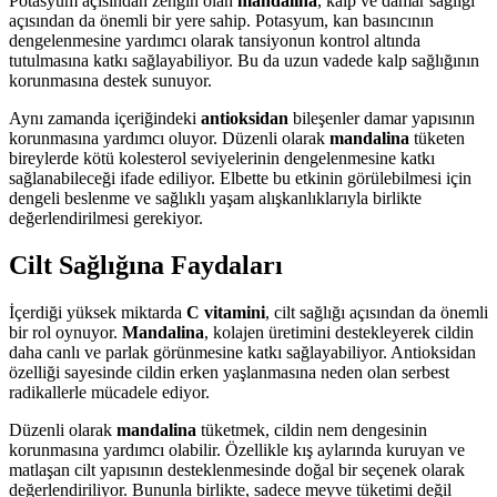
Potasyum açısından zengin olan
mandalina
, kalp ve damar sağlığı
açısından da önemli bir yere sahip. Potasyum, kan basıncının
dengelenmesine yardımcı olarak tansiyonun kontrol altında
tutulmasına katkı sağlayabiliyor. Bu da uzun vadede kalp sağlığının
korunmasına destek sunuyor.
Aynı zamanda içeriğindeki
antioksidan
bileşenler damar yapısının
korunmasına yardımcı oluyor. Düzenli olarak
mandalina
tüketen
bireylerde kötü kolesterol seviyelerinin dengelenmesine katkı
sağlanabileceği ifade ediliyor. Elbette bu etkinin görülebilmesi için
dengeli beslenme ve sağlıklı yaşam alışkanlıklarıyla birlikte
değerlendirilmesi gerekiyor.
Cilt Sağlığına Faydaları
İçerdiği yüksek miktarda
C vitamini
, cilt sağlığı açısından da önemli
bir rol oynuyor.
Mandalina
, kolajen üretimini destekleyerek cildin
daha canlı ve parlak görünmesine katkı sağlayabiliyor. Antioksidan
özelliği sayesinde cildin erken yaşlanmasına neden olan serbest
radikallerle mücadele ediyor.
Düzenli olarak
mandalina
tüketmek, cildin nem dengesinin
korunmasına yardımcı olabilir. Özellikle kış aylarında kuruyan ve
matlaşan cilt yapısının desteklenmesinde doğal bir seçenek olarak
değerlendiriliyor. Bununla birlikte, sadece meyve tüketimi değil