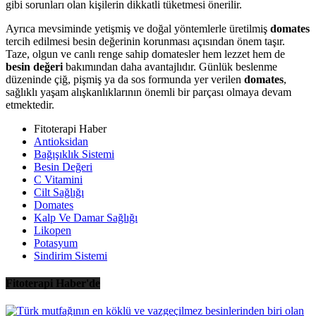
gibi sorunları olan kişilerin dikkatli tüketmesi önerilir.
Ayrıca mevsiminde yetişmiş ve doğal yöntemlerle üretilmiş
domates
tercih edilmesi besin değerinin korunması açısından önem taşır.
Taze, olgun ve canlı renge sahip domatesler hem lezzet hem de
besin değeri
bakımından daha avantajlıdır. Günlük beslenme
düzeninde çiğ, pişmiş ya da sos formunda yer verilen
domates
,
sağlıklı yaşam alışkanlıklarının önemli bir parçası olmaya devam
etmektedir.
Fitoterapi Haber
Antioksidan
Bağışıklık Sistemi
Besin Değeri
C Vitamini
Cilt Sağlığı
Domates
Kalp Ve Damar Sağlığı
Likopen
Potasyum
Sindirim Sistemi
Fitoterapi Haber'de