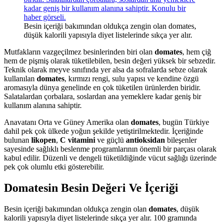
Besin içeriği bakımından oldukça zengin olan domates,
düşük kalorili yapısıyla diyet listelerinde sıkça yer alır.
Mutfakların vazgeçilmez besinlerinden biri olan
domates
, hem çiğ
hem de pişmiş olarak tüketilebilen, besin değeri yüksek bir sebzedir.
Teknik olarak meyve sınıfında yer alsa da sofralarda sebze olarak
kullanılan
domates
, kırmızı rengi, sulu yapısı ve kendine özgü
aromasıyla dünya genelinde en çok tüketilen ürünlerden biridir.
Salatalardan çorbalara, soslardan ana yemeklere kadar geniş bir
kullanım alanına sahiptir.
Anavatanı Orta ve Güney Amerika olan
domates
, bugün Türkiye
dahil pek çok ülkede yoğun şekilde yetiştirilmektedir. İçeriğinde
bulunan
likopen
,
C vitamini
ve güçlü
antioksidan
bileşenler
sayesinde sağlıklı beslenme programlarının önemli bir parçası olarak
kabul edilir. Düzenli ve dengeli tüketildiğinde vücut sağlığı üzerinde
pek çok olumlu etki gösterebilir.
Domatesin Besin Değeri Ve İçeriği
Besin içeriği bakımından oldukça zengin olan
domates
, düşük
kalorili yapısıyla diyet listelerinde sıkça yer alır. 100 gramında