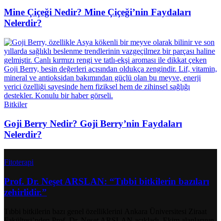
Mine Çiçeği Nedir? Mine Çiçeği’nin Faydaları
Nelerdir?
Bitkiler
Goji Berry Nedir? Goji Berry’nin Faydaları
Nelerdir?
Fitoterapi
Prof. Dr. Neşet ARSLAN: “Tıbbi bitkilerin bazıları
zehirlidir.”
Tıbbi bitkilerin bazı genel özelliklerini Ankara Üniversitesi Ziraat
Fakültesi’nden Prof. Dr. Neşet ARSLAN açıkladı. Ekim alanlarının