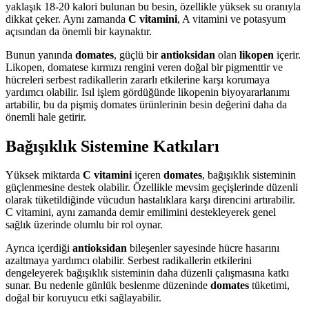
yaklaşık 18-20 kalori bulunan bu besin, özellikle yüksek su oranıyla
dikkat çeker. Aynı zamanda
C vitamini
, A vitamini ve potasyum
açısından da önemli bir kaynaktır.
Bunun yanında
domates
, güçlü bir
antioksidan
olan
likopen
içerir.
Likopen, domatese kırmızı rengini veren doğal bir pigmenttir ve
hücreleri serbest radikallerin zararlı etkilerine karşı korumaya
yardımcı olabilir. Isıl işlem gördüğünde likopenin biyoyararlanımı
artabilir, bu da pişmiş domates ürünlerinin besin değerini daha da
önemli hale getirir.
Bağışıklık Sistemine Katkıları
Yüksek miktarda
C vitamini
içeren
domates
, bağışıklık sisteminin
güçlenmesine destek olabilir. Özellikle mevsim geçişlerinde düzenli
olarak tüketildiğinde vücudun hastalıklara karşı direncini artırabilir.
C vitamini, aynı zamanda demir emilimini destekleyerek genel
sağlık üzerinde olumlu bir rol oynar.
Ayrıca içerdiği
antioksidan
bileşenler sayesinde hücre hasarını
azaltmaya yardımcı olabilir. Serbest radikallerin etkilerini
dengeleyerek bağışıklık sisteminin daha düzenli çalışmasına katkı
sunar. Bu nedenle günlük beslenme düzeninde
domates
tüketimi,
doğal bir koruyucu etki sağlayabilir.