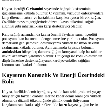
Kayısı, içerdiği
C vitamini
sayesinde bağışıklık sisteminin
güçlenmesine katkıda bulunur. C vitamini, vücudun enfeksiyonlara
karşı direncini artırır ve hastalıklara karşı koruyucu bir etki sağlar.
Özellikle mevsim geçişlerinde düzenli kayısı tüketimi, soğuk
algınlığı gibi rahatsızlıklara karşı destekleyici olabilir.
Kalp sağlığı açısından da kayısı önemli faydalar sunar. İçerdiği
potasyum, kan basıncının dengelenmesine yardımcı olur. Potasyum,
damarların genişlemesini destekleyerek yüksek tansiyon riskinin
azalmasına katkıda bulunur. Aynı zamanda kayısıda bulunan
antioksidan
bileşenler, damar sağlığını koruyarak kalp hastalıkları
riskini azaltmaya yardımcı olabilir. Lif içeriği ise kötü kolesterolün
düşürülmesine destek sağlayarak kardiyovasküler sağlığın
korunmasına katkıda bulunur.
Kayısının Kansızlık Ve Enerji Üzerindeki
Rolü
Kayısı, özellikle demir içeriği sayesinde kansızlık problemi yaşayan
bireyler için faydalı olabilir. Her ne kadar demir oranı çok yüksek
olmasa da düzenli tüketildiğinde günlük demir ihtiyacının
karşılanmasına katkı sağlar. Özellikle
kuru kayısı
, yoğun besin