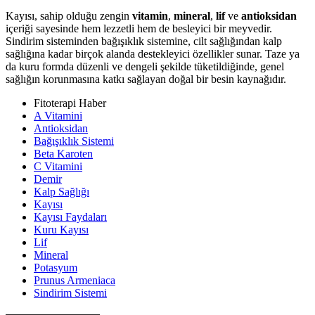
Kayısı, sahip olduğu zengin
vitamin
,
mineral
,
lif
ve
antioksidan
içeriği sayesinde hem lezzetli hem de besleyici bir meyvedir.
Sindirim sisteminden bağışıklık sistemine, cilt sağlığından kalp
sağlığına kadar birçok alanda destekleyici özellikler sunar. Taze ya
da kuru formda düzenli ve dengeli şekilde tüketildiğinde, genel
sağlığın korunmasına katkı sağlayan doğal bir besin kaynağıdır.
Fitoterapi Haber
A Vitamini
Antioksidan
Bağışıklık Sistemi
Beta Karoten
C Vitamini
Demir
Kalp Sağlığı
Kayısı
Kayısı Faydaları
Kuru Kayısı
Lif
Mineral
Potasyum
Prunus Armeniaca
Sindirim Sistemi