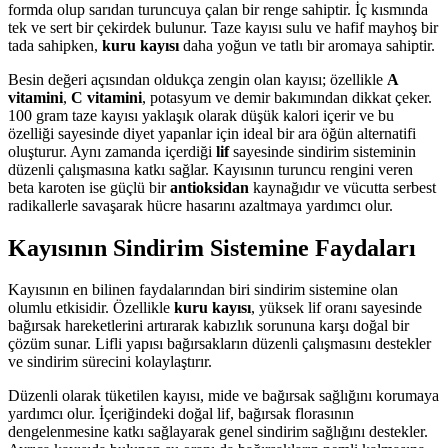
formda olup sarıdan turuncuya çalan bir renge sahiptir. İç kısmında
tek ve sert bir çekirdek bulunur. Taze kayısı sulu ve hafif mayhoş bir
tada sahipken,
kuru kayısı
daha yoğun ve tatlı bir aromaya sahiptir.
Besin değeri açısından oldukça zengin olan kayısı; özellikle
A
vitamini
,
C vitamini
, potasyum ve demir bakımından dikkat çeker.
100 gram taze kayısı yaklaşık olarak düşük kalori içerir ve bu
özelliği sayesinde diyet yapanlar için ideal bir ara öğün alternatifi
oluşturur. Aynı zamanda içerdiği
lif
sayesinde sindirim sisteminin
düzenli çalışmasına katkı sağlar. Kayısının turuncu rengini veren
beta karoten ise güçlü bir
antioksidan
kaynağıdır ve vücutta serbest
radikallerle savaşarak hücre hasarını azaltmaya yardımcı olur.
Kayısının Sindirim Sistemine Faydaları
Kayısının en bilinen faydalarından biri sindirim sistemine olan
olumlu etkisidir. Özellikle
kuru kayısı
, yüksek lif oranı sayesinde
bağırsak hareketlerini artırarak kabızlık sorununa karşı doğal bir
çözüm sunar. Lifli yapısı bağırsakların düzenli çalışmasını destekler
ve sindirim sürecini kolaylaştırır.
Düzenli olarak tüketilen kayısı, mide ve bağırsak sağlığını korumaya
yardımcı olur. İçeriğindeki doğal lif, bağırsak florasının
dengelenmesine katkı sağlayarak genel sindirim sağlığını destekler.