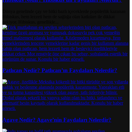
Dünya genelinde çay ve bitki bazlı içeceklerde popülerlik kazanan
Hibiskus, hem lezzeti hem de sağlığa olan katkıları ile dikkat
çekiyor. Hibiskus, genellikle...
Patlıcan Nedir? Patlıcan’ın Faydaları Nelerdir?
Agave Nedir? Agave’nin Faydaları Nelerdir?