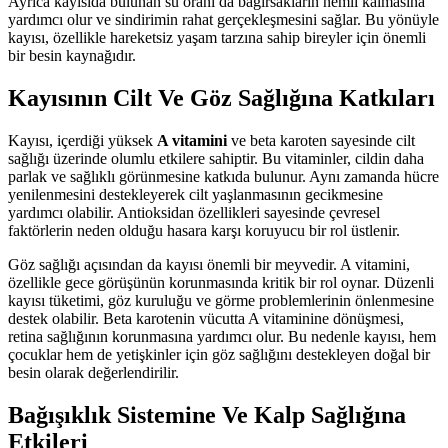
Ayrıca kayısıda bulunan su oranı da bağırsakların nemli kalmasına
yardımcı olur ve sindirimin rahat gerçekleşmesini sağlar. Bu yönüyle
kayısı, özellikle hareketsiz yaşam tarzına sahip bireyler için önemli
bir besin kaynağıdır.
Kayısının Cilt Ve Göz Sağlığına Katkıları
Kayısı, içerdiği yüksek
A vitamini
ve beta karoten sayesinde cilt
sağlığı üzerinde olumlu etkilere sahiptir. Bu vitaminler, cildin daha
parlak ve sağlıklı görünmesine katkıda bulunur. Aynı zamanda hücre
yenilenmesini destekleyerek cilt yaşlanmasının gecikmesine
yardımcı olabilir. Antioksidan özellikleri sayesinde çevresel
faktörlerin neden olduğu hasara karşı koruyucu bir rol üstlenir.
Göz sağlığı açısından da kayısı önemli bir meyvedir. A vitamini,
özellikle gece görüşünün korunmasında kritik bir rol oynar. Düzenli
kayısı tüketimi, göz kuruluğu ve görme problemlerinin önlenmesine
destek olabilir. Beta karotenin vücutta A vitaminine dönüşmesi,
retina sağlığının korunmasına yardımcı olur. Bu nedenle kayısı, hem
çocuklar hem de yetişkinler için göz sağlığını destekleyen doğal bir
besin olarak değerlendirilir.
Bağışıklık Sistemine Ve Kalp Sağlığına
Etkileri