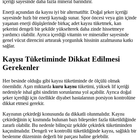
içeriği sayesinde daha fazla mineral barındırır.
Enerji açısından da kayısı iyi bir alternatiftir. Doğal şeker içeriği
sayesinde hızlı bir enerji kaynağı sunar. Spor öncesi veya gün içinde
yaşanan enerji düşüşlerinde birkaç adet kayısı tüketmek, kan
şekerini dengeli bir şekilde yükselterek daha zinde hissetmeye
yardımcı olabilir. Ayrıca içerdiği vitamin ve mineraller sayesinde
genel vücut direncini artırarak yorgunluk hissinin azalmasına katkı
sağlar.
Kayısı Tüketiminde Dikkat Edilmesi
Gerekenler
Her besinde olduğu gibi kayısı tüketiminde de ölçülü olmak
önemlidir. Aşırı miktarda
kuru kayısı
tüketimi, yüksek lif içeriği
nedeniyle ishal gibi sindirim sorunlarına yol açabilir. Ayrıca doğal
şeker içerdiği için özellikle diyabet hastalarının porsiyon kontrolüne
dikkat etmesi gerekir.
Kayısının çekirdeği konusunda da dikkatli olunmalıdır. Kayısı
çekirdeğinin iç kısmında bulunan bazı bileşenler fazla tüketildiğinde
zararlı olabilir. Bu nedenle bilinçsiz şekilde çekirdek tüketiminden
kaçınılmalıdır. Dengeli ve kontrollü tüketildiğinde kayısı, sağlıklı bir
beslenme düzeninin değerli bir parçası haline gelebilir.