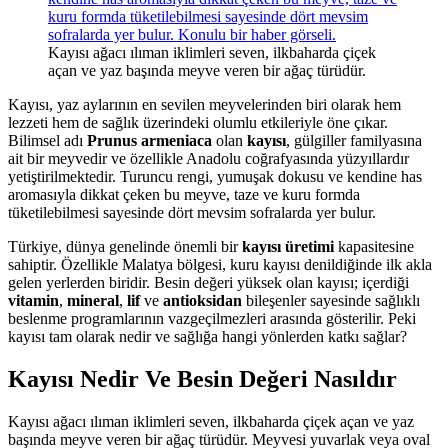
Kayısı ağacı ılıman iklimleri seven, ilkbaharda çiçek
açan ve yaz başında meyve veren bir ağaç türüdür.
Kayısı, yaz aylarının en sevilen meyvelerinden biri olarak hem
lezzeti hem de sağlık üzerindeki olumlu etkileriyle öne çıkar.
Bilimsel adı
Prunus armeniaca
olan
kayısı
, gülgiller familyasına
ait bir meyvedir ve özellikle Anadolu coğrafyasında yüzyıllardır
yetiştirilmektedir. Turuncu rengi, yumuşak dokusu ve kendine has
aromasıyla dikkat çeken bu meyve, taze ve kuru formda
tüketilebilmesi sayesinde dört mevsim sofralarda yer bulur.
Türkiye, dünya genelinde önemli bir
kayısı üretimi
kapasitesine
sahiptir. Özellikle Malatya bölgesi, kuru kayısı denildiğinde ilk akla
gelen yerlerden biridir. Besin değeri yüksek olan kayısı; içerdiği
vitamin
,
mineral
,
lif
ve
antioksidan
bileşenler sayesinde sağlıklı
beslenme programlarının vazgeçilmezleri arasında gösterilir. Peki
kayısı tam olarak nedir ve sağlığa hangi yönlerden katkı sağlar?
Kayısı Nedir Ve Besin Değeri Nasıldır
Kayısı ağacı ılıman iklimleri seven, ilkbaharda çiçek açan ve yaz
başında meyve veren bir ağaç türüdür. Meyvesi yuvarlak veya oval