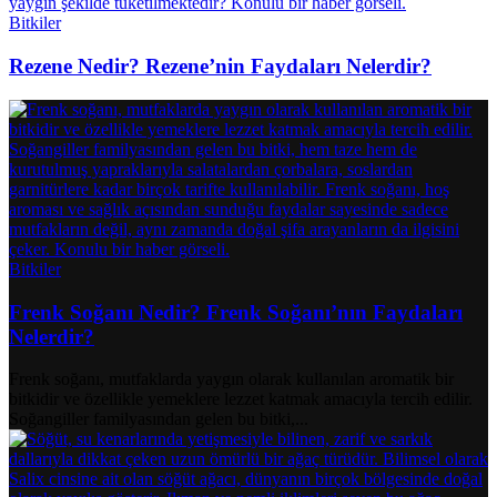
Bitkiler
Rezene Nedir? Rezene’nin Faydaları Nelerdir?
Bitkiler
Frenk Soğanı Nedir? Frenk Soğanı’nın Faydaları
Nelerdir?
Frenk soğanı, mutfaklarda yaygın olarak kullanılan aromatik bir
bitkidir ve özellikle yemeklere lezzet katmak amacıyla tercih edilir.
Soğangiller familyasından gelen bu bitki,...