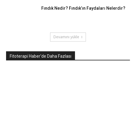
Fındık Nedir? Fındık’ın Faydaları Nelerdir?
Devamını yükle
Fitoterapi Haber'de Daha Fazlası