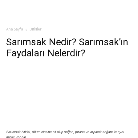
Ana Sayfa
Bitkiler
Sarımsak Nedir? Sarımsak’ın
Faydaları Nelerdir?
Sarımsak bitkisi, Allium cinsine ait olup soğan, pırasa ve arpacık soğanı ile aynı
ailede yer alır.