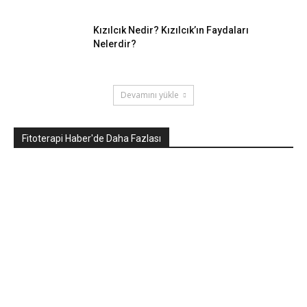
Kızılcık Nedir? Kızılcık’ın Faydaları
Nelerdir?
Devamını yükle
Fitoterapi Haber'de Daha Fazlası