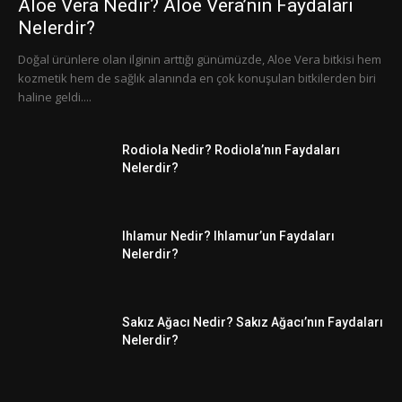
Aloe Vera Nedir? Aloe Vera’nın Faydaları
Nelerdir?
Doğal ürünlere olan ilginin arttığı günümüzde, Aloe Vera bitkisi hem
kozmetik hem de sağlık alanında en çok konuşulan bitkilerden biri
haline geldi....
Rodiola Nedir? Rodiola’nın Faydaları
Nelerdir?
Ihlamur Nedir? Ihlamur’un Faydaları
Nelerdir?
Sakız Ağacı Nedir? Sakız Ağacı’nın Faydaları
Nelerdir?