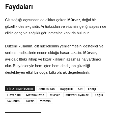
Faydaları
Cilt sağlığı açısından da dikkat çeken
Mürver
, doğal bir
güzellik destekçisidir. Antioksidan ve vitamin içeriği sayesinde
cildin genç ve sağlıklı görünmesine katkıda bulunur.
Düzenli kullanım, cilt hücrelerinin yenilenmesini destekler ve
serbest radikallerin neden olduğu hasarı azaltır.
Mürver
,
ayrıca ciltteki iltihap ve kızarıklıkların azalmasına yardımcı
olur. Bu yönleriyle hem içten hem de dıştan güzelliği
destekleyen etkili bir doğal bitki olarak değerlendirilir.
FITOTERAPI HABER
Antioksidan
Bağışıklık
Cilt
Enerji
Flavonoid
Metabolizma
Mürver
Mürver Faydaları
Sağlık
Solunum
Toksin
Vitamin