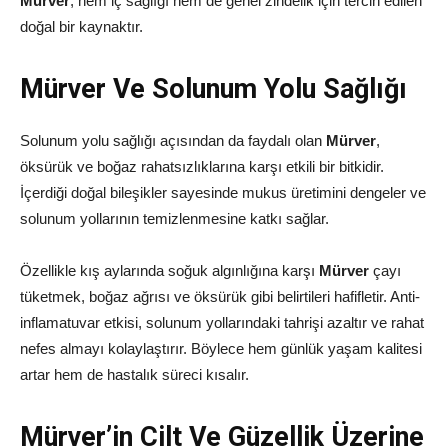
Mürver
, hem iç sağlığı hem de genel zindelik için tercih edilen
doğal bir kaynaktır.
Mürver Ve Solunum Yolu Sağlığı
Solunum yolu sağlığı açısından da faydalı olan
Mürver
,
öksürük ve boğaz rahatsızlıklarına karşı etkili bir bitkidir.
İçerdiği doğal bileşikler sayesinde mukus üretimini dengeler ve
solunum yollarının temizlenmesine katkı sağlar.
Özellikle kış aylarında soğuk algınlığına karşı
Mürver
çayı
tüketmek, boğaz ağrısı ve öksürük gibi belirtileri hafifletir. Anti-
inflamatuvar etkisi, solunum yollarındaki tahrişi azaltır ve rahat
nefes almayı kolaylaştırır. Böylece hem günlük yaşam kalitesi
artar hem de hastalık süreci kısalır.
Mürver’in Cilt Ve Güzellik Üzerine