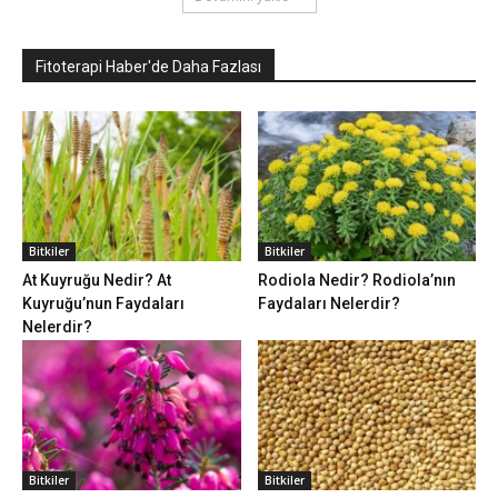
Fitoterapi Haber'de Daha Fazlası
Bitkiler
Bitkiler
At Kuyruğu Nedir? At
Rodiola Nedir? Rodiola’nın
Kuyruğu’nun Faydaları
Faydaları Nelerdir?
Nelerdir?
Bitkiler
Bitkiler