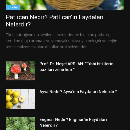
Bitkiler
Patlıcan Nedir? Patlıcan’ın Faydaları
Nelerdir?
Türk mutfağının en sevilen sebzelerinden biri olan patlıcan,
kendine özgü aroması ve yumuşak dokusuyla pek çok yemeğin
temel malzemesi olarak kullanılır. Közlemeden...
Prof. Dr. Neşet ARSLAN: “Tıbbi bitkilerin
bazıları zehirlidir.”
Ayva Nedir? Ayva’nın Faydaları Nelerdir?
Enginar Nedir? Enginar’ın Faydaları
Nelerdir?