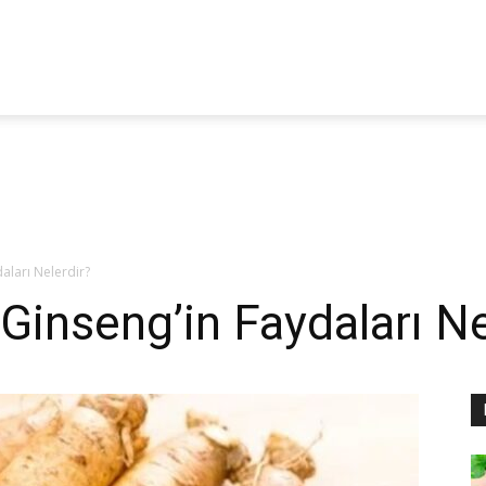
itoterapi
aber
aları Nelerdir?
Ginseng’in Faydaları Ne