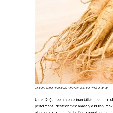
Ginseng bitkisi, Araliaceae familyasına ait çok yıllık bir türdür.
Uzak Doğu tıbbının en bilinen bitkilerinden biri 
performansı desteklemek amacıyla kullanılmakta
olan bu bitki, günümüzde dünya genelinde popüler