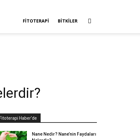
FITOTERAPI
BITKILER
lerdir?
Fitoterapi Haber'de
Nane Nedir? Nane’nin Faydaları