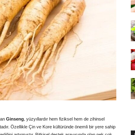
olan
Ginseng
, yüzyıllardır hem fiziksel hem de zihinsel
dır. Özellikle Çin ve Kore kültüründe önemli bir yere sahip
liğini artırmıştır. Bitkisel destek arayışında olan pek çok