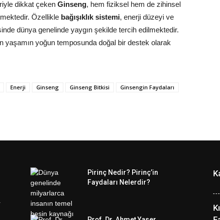
eriyle dikkat çeken
Ginseng
, hem fiziksel hem de zihinsel
nmektedir. Özellikle
bağışıklık sistemi
, enerji düzeyi ve
inde dünya genelinde yaygın şekilde tercih edilmektedir.
n yaşamın yoğun temposunda doğal bir destek olarak
Enerji
Ginseng
Ginseng Bitkisi
Ginsengin Faydaları
Pirinç Nedir? Pirinç’in
K
Faydaları Nelerdir?
K
F
Prof. Dr. Ahmet Yaser