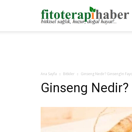
F
H
Ana Sayfa
Bitkiler
Ginseng Nedir? Ginseng’in Fayd
Ginseng Nedir? 