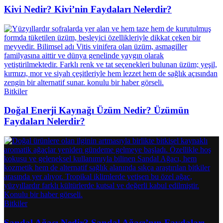
Kivi Nedir? Kivi’nin Faydaları Nelerdir?
Bitkiler
Doğal Enerji Kaynağı Üzüm Nedir? Üzümün
Faydaları Nelerdir?
Bitkiler
Sandal Ağacı Nedir? Sandal Ağacı’nın Faydaları