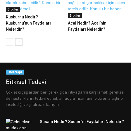
Bitkiler
Bitkiler
Kuşburnu Nedir?
Kuşburnu’nun Faydaları
Acai Nedir? Acai’nin
Nelerdir?
Faydaları Nelerdir?
Fitoterapi
Bitkisel Tedavi
Çok eski çağlardan beri gerek gıda ihtiyaçlarını karşılamak gerekse
de hastalıklarını tedavi etmek amacıyla insanların bitkileri araştırıp
incelediği ve şifalı bazı karışım,...
Susam Nedir? Susam’ın Faydaları Nelerdir?