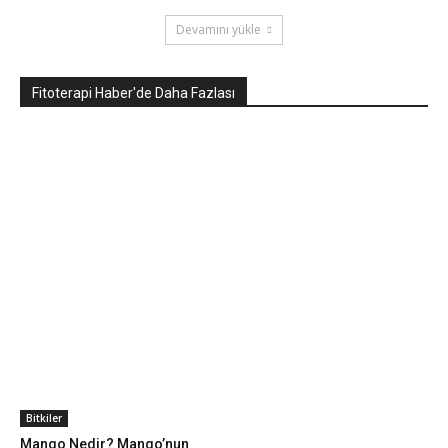
Devamını yükle
Fitoterapi Haber'de Daha Fazlası
Bitkiler
Mango Nedir? Mango’nun