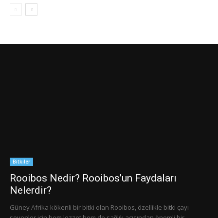
Bitkiler
Rooibos Nedir? Rooibos’un Faydaları
Nelerdir?
Güney Afrika kökenli bir bitki olan Rooibos, özellikle bitki çayı
sevenler için hem lezzet hem de sağlık açısından önemli bir