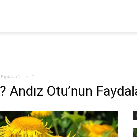
itoterapi
aber
 Faydaları Nelerdir?
? Andız Otu’nun Faydala