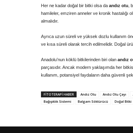
Her ne kadar doğal bir bitki olsa da
andız otu
, 
hamileler, emziren anneler ve kronik hastalığı
almalıdır.
Ayrıca uzun süreli ve yüksek dozlu kullanım ö
ve kısa süreli olarak tercih edilmelidir. Doğal ür
Anadolu’nun köklü bitkilerinden biri olan
andız o
parçasıdır. Ancak modern yaklaşımda her bitkisel 
kullanım, potansiyel faydaların daha güvenli şeki
FITOTERAPI HABER
Andız Otu
Andız Otu Çayı
Bağışıklık Sistemi
Balgam Söktürücü
Doğal Bitki