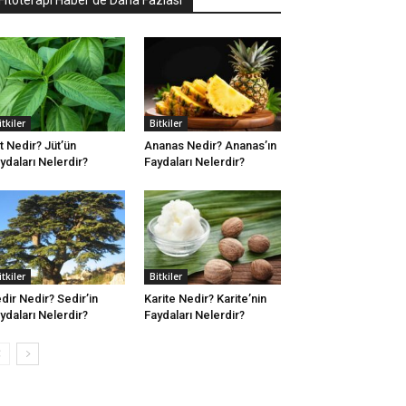
Fitoterapi Haber'de Daha Fazlası
itkiler
Bitkiler
t Nedir? Jüt’ün
Ananas Nedir? Ananas’ın
ydaları Nelerdir?
Faydaları Nelerdir?
itkiler
Bitkiler
dir Nedir? Sedir’in
Karite Nedir? Karite’nin
ydaları Nelerdir?
Faydaları Nelerdir?