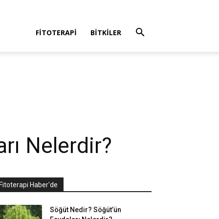
FITOTERAPI
BITKILER
rı Nelerdir?
Fitoterapi Haber'de
Söğüt Nedir? Söğüt’ün