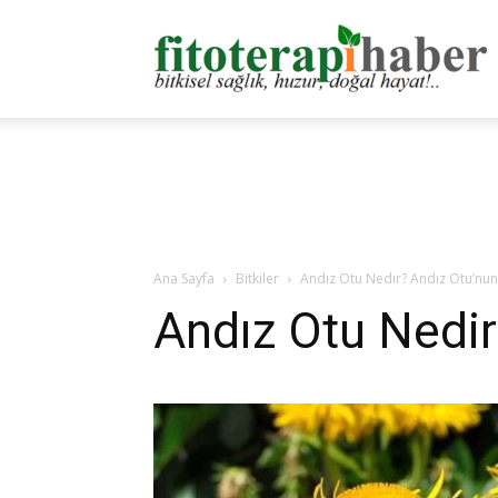
F
H
Ana Sayfa
Bitkiler
Andız Otu Nedir? Andız Otu’nun
Andız Otu Nedir