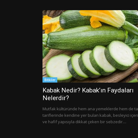
Bitkiler
Kabak Nedir? Kabak’ın Faydaları
Nelerdir?
Mutfak kültüründe hem ana yemeklerde hem de tat
tariflerinde kendine yer bulan kabak, besleyici içeri
ve hafif yapısıyla dikkat çeken bir sebzedir....