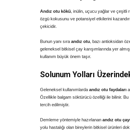
Andız otu kökü
, inülin, uçucu yağlar ve çeşitli
özgü kokusunu ve potansiyel etkilerini kazandırır.
çekicidir.
Bunun yanı sıra
andız otu
, bazı antioksidan öze
geleneksel bitkisel çay karışımlarında yer almıştı
kullanım büyük önem taşır.
Solunum Yolları Üzerindek
Geleneksel kullanımlarda
andız otu faydaları
a
Özellikle balgam söktürücü özelliği ile bilinir.
tercih edilmiştir.
Demleme yöntemiyle hazırlanan
andız otu çay
yolu hastalığı olan bireylerin bitkisel ürünleri 