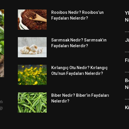
Rooibos Nedir? Rooibos’un
Y
Faydaları Nelerdir?
N
J
Sarımsak Nedir? Sarımsak’ın
Faydaları Nelerdir?
F
Kırlangıç Otu Nedir? Kırlangıç
Otu’nun Faydaları Nelerdir?
B
N
Biber Nedir? Biber’in Faydaları
Nelerdir?
lı
K
ği