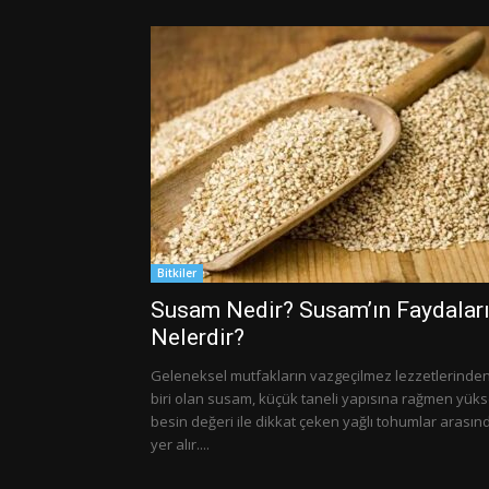
Bitkiler
Susam Nedir? Susam’ın Faydalar
Nelerdir?
Geleneksel mutfakların vazgeçilmez lezzetlerinde
biri olan susam, küçük taneli yapısına rağmen yük
besin değeri ile dikkat çeken yağlı tohumlar arasın
yer alır....