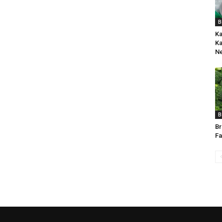
B
Ka
Ka
Ne
B
Br
Fa