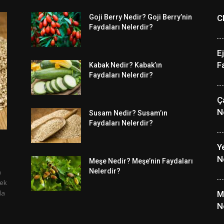
Goji Berry Nedir? Goji Berry’nin
C
Faydaları Nelerdir?
E
F
Kabak Nedir? Kabak’ın
Faydaları Nelerdir?
Ç
N
Susam Nedir? Susam’ın
Faydaları Nelerdir?
ı
Y
N
Meşe Nedir? Meşe’nin Faydaları
Nelerdir?
n
sek
da
M
N