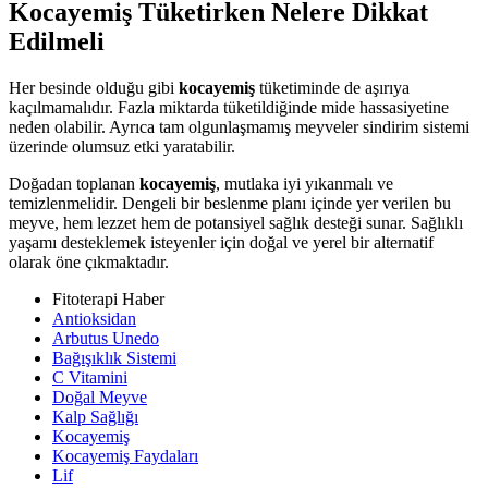
Kocayemiş Tüketirken Nelere Dikkat
Edilmeli
Her besinde olduğu gibi
kocayemiş
tüketiminde de aşırıya
kaçılmamalıdır. Fazla miktarda tüketildiğinde mide hassasiyetine
neden olabilir. Ayrıca tam olgunlaşmamış meyveler sindirim sistemi
üzerinde olumsuz etki yaratabilir.
Doğadan toplanan
kocayemiş
, mutlaka iyi yıkanmalı ve
temizlenmelidir. Dengeli bir beslenme planı içinde yer verilen bu
meyve, hem lezzet hem de potansiyel sağlık desteği sunar. Sağlıklı
yaşamı desteklemek isteyenler için doğal ve yerel bir alternatif
olarak öne çıkmaktadır.
Fitoterapi Haber
Antioksidan
Arbutus Unedo
Bağışıklık Sistemi
C Vitamini
Doğal Meyve
Kalp Sağlığı
Kocayemiş
Kocayemiş Faydaları
Lif