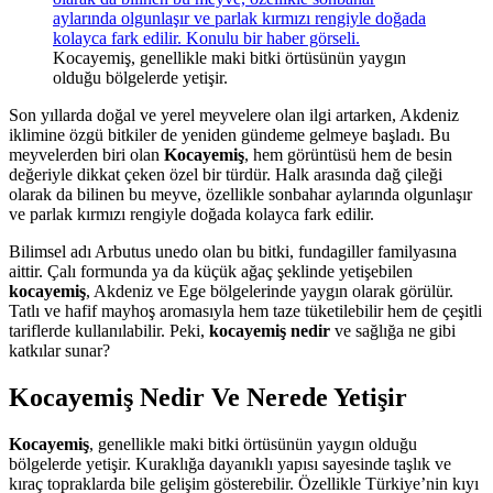
Kocayemiş, genellikle maki bitki örtüsünün yaygın
olduğu bölgelerde yetişir.
Son yıllarda doğal ve yerel meyvelere olan ilgi artarken, Akdeniz
iklimine özgü bitkiler de yeniden gündeme gelmeye başladı. Bu
meyvelerden biri olan
Kocayemiş
, hem görüntüsü hem de besin
değeriyle dikkat çeken özel bir türdür. Halk arasında dağ çileği
olarak da bilinen bu meyve, özellikle sonbahar aylarında olgunlaşır
ve parlak kırmızı rengiyle doğada kolayca fark edilir.
Bilimsel adı Arbutus unedo olan bu bitki, fundagiller familyasına
aittir. Çalı formunda ya da küçük ağaç şeklinde yetişebilen
kocayemiş
, Akdeniz ve Ege bölgelerinde yaygın olarak görülür.
Tatlı ve hafif mayhoş aromasıyla hem taze tüketilebilir hem de çeşitli
tariflerde kullanılabilir. Peki,
kocayemiş nedir
ve sağlığa ne gibi
katkılar sunar?
Kocayemiş Nedir Ve Nerede Yetişir
Kocayemiş
, genellikle maki bitki örtüsünün yaygın olduğu
bölgelerde yetişir. Kuraklığa dayanıklı yapısı sayesinde taşlık ve
kıraç topraklarda bile gelişim gösterebilir. Özellikle Türkiye’nin kıyı