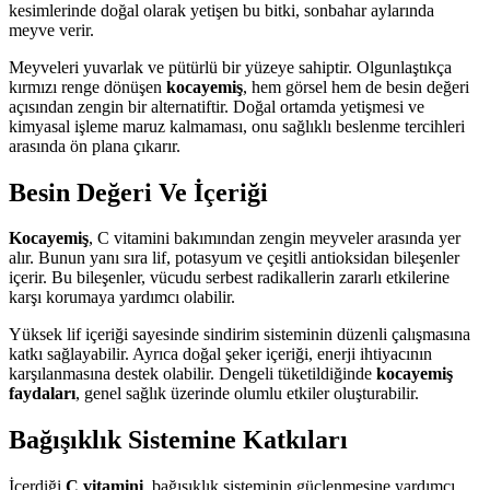
kesimlerinde doğal olarak yetişen bu bitki, sonbahar aylarında
meyve verir.
Meyveleri yuvarlak ve pütürlü bir yüzeye sahiptir. Olgunlaştıkça
kırmızı renge dönüşen
kocayemiş
, hem görsel hem de besin değeri
açısından zengin bir alternatiftir. Doğal ortamda yetişmesi ve
kimyasal işleme maruz kalmaması, onu sağlıklı beslenme tercihleri
arasında ön plana çıkarır.
Besin Değeri Ve İçeriği
Kocayemiş
, C vitamini bakımından zengin meyveler arasında yer
alır. Bunun yanı sıra lif, potasyum ve çeşitli antioksidan bileşenler
içerir. Bu bileşenler, vücudu serbest radikallerin zararlı etkilerine
karşı korumaya yardımcı olabilir.
Yüksek lif içeriği sayesinde sindirim sisteminin düzenli çalışmasına
katkı sağlayabilir. Ayrıca doğal şeker içeriği, enerji ihtiyacının
karşılanmasına destek olabilir. Dengeli tüketildiğinde
kocayemiş
faydaları
, genel sağlık üzerinde olumlu etkiler oluşturabilir.
Bağışıklık Sistemine Katkıları
İçerdiği
C vitamini
, bağışıklık sisteminin güçlenmesine yardımcı