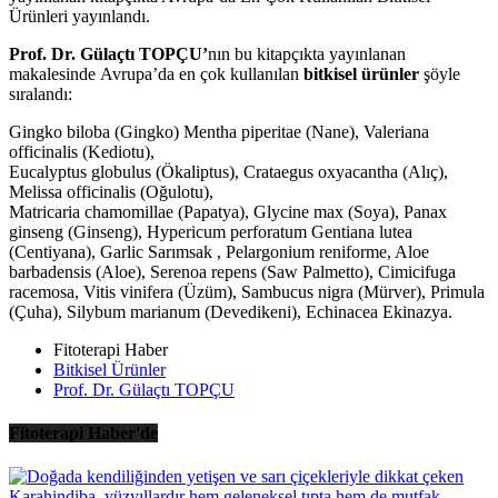
Ürünleri yayınlandı.
Prof. Dr. Gülaçtı TOPÇU’
nın bu kitapçıkta yayınlanan
makalesinde Avrupa’da en çok kullanılan
bitkisel ürünler
şöyle
sıralandı:
Gingko biloba (Gingko) Mentha piperitae (Nane), Valeriana
officinalis (Kediotu),
Eucalyptus globulus (Ökaliptus), Crataegus oxyacantha (Alıç),
Melissa officinalis (Oğulotu),
Matricaria chamomillae (Papatya), Glycine max (Soya), Panax
ginseng (Ginseng), Hypericum perforatum Gentiana lutea
(Centiyana), Garlic Sarımsak , Pelargonium reniforme, Aloe
barbadensis (Aloe), Serenoa repens (Saw Palmetto), Cimicifuga
racemosa, Vitis vinifera (Üzüm), Sambucus nigra (Mürver), Primula
(Çuha), Silybum marianum (Devedikeni), Echinacea Ekinazya.
Fitoterapi Haber
Bitkisel Ürünler
Prof. Dr. Gülaçtı TOPÇU
Fitoterapi Haber'de