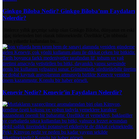
Ginkgo Biloba Nedir? Ginkgo Biloba’nın Faydaları
Nelerdir?
Binlerce yıllık geçmişe sahip olan Ginkgo Biloba, dünyanın en eski
ağaç türlerinden biri olarak bilinmektedir. Özellikle Çin tıbbında
uzun yıllardır kullanılan bu...
Kenevir Nedir? Kenevir’in Faydaları Nelerdir?