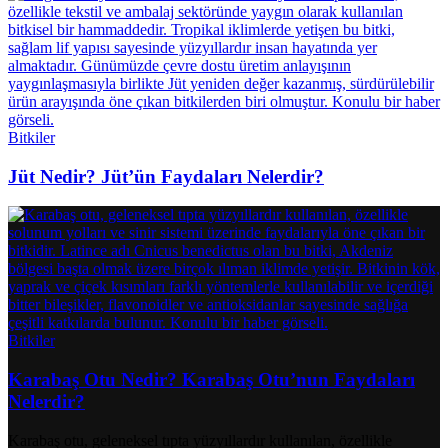
Bitkiler
Jüt Nedir? Jüt’ün Faydaları Nelerdir?
Bitkiler
Karabaş Otu Nedir? Karabaş Otu’nun Faydaları
Nelerdir?
Karabaş otu, geleneksel tıpta yüzyıllardır kullanılan, özellikle