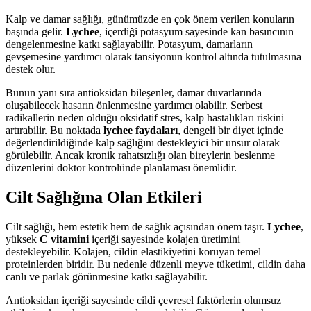
Kalp ve damar sağlığı, günümüzde en çok önem verilen konuların
başında gelir.
Lychee
, içerdiği potasyum sayesinde kan basıncının
dengelenmesine katkı sağlayabilir. Potasyum, damarların
gevşemesine yardımcı olarak tansiyonun kontrol altında tutulmasına
destek olur.
Bunun yanı sıra antioksidan bileşenler, damar duvarlarında
oluşabilecek hasarın önlenmesine yardımcı olabilir. Serbest
radikallerin neden olduğu oksidatif stres, kalp hastalıkları riskini
artırabilir. Bu noktada
lychee faydaları
, dengeli bir diyet içinde
değerlendirildiğinde kalp sağlığını destekleyici bir unsur olarak
görülebilir. Ancak kronik rahatsızlığı olan bireylerin beslenme
düzenlerini doktor kontrolünde planlaması önemlidir.
Cilt Sağlığına Olan Etkileri
Cilt sağlığı, hem estetik hem de sağlık açısından önem taşır.
Lychee
,
yüksek
C vitamini
içeriği sayesinde kolajen üretimini
destekleyebilir. Kolajen, cildin elastikiyetini koruyan temel
proteinlerden biridir. Bu nedenle düzenli meyve tüketimi, cildin daha
canlı ve parlak görünmesine katkı sağlayabilir.
Antioksidan içeriği sayesinde cildi çevresel faktörlerin olumsuz