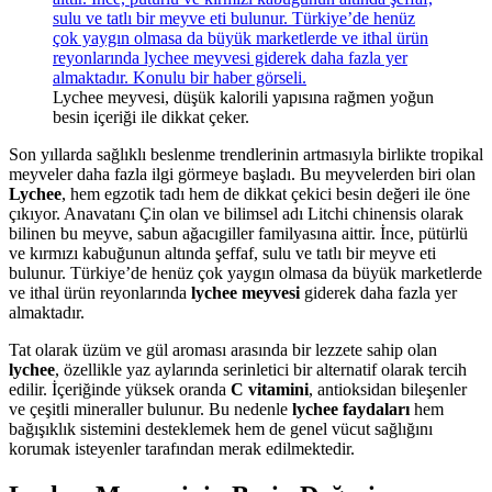
Lychee meyvesi, düşük kalorili yapısına rağmen yoğun
besin içeriği ile dikkat çeker.
Son yıllarda sağlıklı beslenme trendlerinin artmasıyla birlikte tropikal
meyveler daha fazla ilgi görmeye başladı. Bu meyvelerden biri olan
Lychee
, hem egzotik tadı hem de dikkat çekici besin değeri ile öne
çıkıyor. Anavatanı Çin olan ve bilimsel adı Litchi chinensis olarak
bilinen bu meyve, sabun ağacıgiller familyasına aittir. İnce, pütürlü
ve kırmızı kabuğunun altında şeffaf, sulu ve tatlı bir meyve eti
bulunur. Türkiye’de henüz çok yaygın olmasa da büyük marketlerde
ve ithal ürün reyonlarında
lychee meyvesi
giderek daha fazla yer
almaktadır.
Tat olarak üzüm ve gül aroması arasında bir lezzete sahip olan
lychee
, özellikle yaz aylarında serinletici bir alternatif olarak tercih
edilir. İçeriğinde yüksek oranda
C vitamini
, antioksidan bileşenler
ve çeşitli mineraller bulunur. Bu nedenle
lychee faydaları
hem
bağışıklık sistemini desteklemek hem de genel vücut sağlığını
korumak isteyenler tarafından merak edilmektedir.