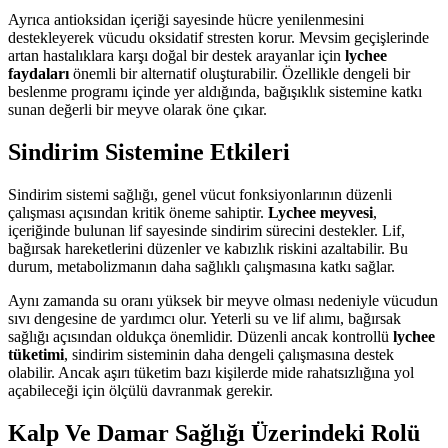
Ayrıca antioksidan içeriği sayesinde hücre yenilenmesini
destekleyerek vücudu oksidatif stresten korur. Mevsim geçişlerinde
artan hastalıklara karşı doğal bir destek arayanlar için
lychee
faydaları
önemli bir alternatif oluşturabilir. Özellikle dengeli bir
beslenme programı içinde yer aldığında, bağışıklık sistemine katkı
sunan değerli bir meyve olarak öne çıkar.
Sindirim Sistemine Etkileri
Sindirim sistemi sağlığı, genel vücut fonksiyonlarının düzenli
çalışması açısından kritik öneme sahiptir.
Lychee meyvesi
,
içeriğinde bulunan lif sayesinde sindirim sürecini destekler. Lif,
bağırsak hareketlerini düzenler ve kabızlık riskini azaltabilir. Bu
durum, metabolizmanın daha sağlıklı çalışmasına katkı sağlar.
Aynı zamanda su oranı yüksek bir meyve olması nedeniyle vücudun
sıvı dengesine de yardımcı olur. Yeterli su ve lif alımı, bağırsak
sağlığı açısından oldukça önemlidir. Düzenli ancak kontrollü
lychee
tüketimi
, sindirim sisteminin daha dengeli çalışmasına destek
olabilir. Ancak aşırı tüketim bazı kişilerde mide rahatsızlığına yol
açabileceği için ölçülü davranmak gerekir.
Kalp Ve Damar Sağlığı Üzerindeki Rolü