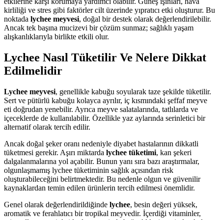
etkilerine karşı korumaya yardımcı olabilir. Güneş ışınları, hava
kirliliği ve stres gibi faktörler cilt üzerinde yıpratıcı etki oluşturur. Bu
noktada
lychee meyvesi
, doğal bir destek olarak değerlendirilebilir.
Ancak tek başına mucizevi bir çözüm sunmaz; sağlıklı yaşam
alışkanlıklarıyla birlikte etkili olur.
Lychee Nasıl Tüketilir Ve Nelere Dikkat
Edilmelidir
Lychee meyvesi
, genellikle kabuğu soyularak taze şekilde tüketilir.
Sert ve pütürlü kabuğu kolayca ayrılır, iç kısmındaki şeffaf meyve
eti doğrudan yenebilir. Ayrıca meyve salatalarında, tatlılarda ve
içeceklerde de kullanılabilir. Özellikle yaz aylarında serinletici bir
alternatif olarak tercih edilir.
Ancak doğal şeker oranı nedeniyle diyabet hastalarının dikkatli
tüketmesi gerekir. Aşırı miktarda
lychee tüketimi
, kan şekeri
dalgalanmalarına yol açabilir. Bunun yanı sıra bazı araştırmalar,
olgunlaşmamış lychee tüketiminin sağlık açısından risk
oluşturabileceğini belirtmektedir. Bu nedenle olgun ve güvenilir
kaynaklardan temin edilen ürünlerin tercih edilmesi önemlidir.
Genel olarak değerlendirildiğinde
lychee
, besin değeri yüksek,
aromatik ve ferahlatıcı bir tropikal meyvedir. İçerdiği vitaminler,