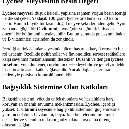
Lychee Meyvesinin Besin Değeri
Lychee meyvesi
, düşük kalorili yapısına rağmen yoğun besin içeriği
ile dikkat çeker. Yaklaşık 100 gram lychee ortalama 65–70 kalori
içerir. Bunun büyük bir kısmı doğal meyve şekerlerinden gelir. Aynı
zamanda güçlü bir
C vitamini
kaynağıdır ve günlük ihtiyacın
önemli bir bölümünü karşılayabilir. Bunun yanında potasyum, bakır
ve B vitaminleri açısından da zengindir.
İçerdiği antioksidanlar sayesinde hücre hasarına karşı koruyucu bir
rol üstlenir. Özellikle polifenoller ve flavonoidler, serbest radikallere
karşı savunma mekanizmasını destekler. Düzenli ve dengeli
lychee
tüketimi
, vücudun enerji üretimini destekleyebilir ve genel zindelik
hissinin artmasına katkı sağlayabilir. Ancak doğal şeker oranı
nedeniyle porsiyon kontrolü önemlidir.
Bağışıklık Sistemine Olan Katkıları
Bağışıklık sistemi, vücudu enfeksiyonlara ve hastalıklara karşı
koruyan en önemli savunma mekanizmasıdır.
Lychee
, içerdiği
yüksek
C vitamini
sayesinde bağışıklık sisteminin güçlenmesine
yardımcı olabilir. C vitamini, beyaz kan hücrelerinin üretimini
destekler ve vücudun mikroorganizmalara karşı daha dirençli
olmasını sağlar.