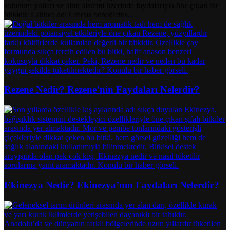
solunum yolları ve sinir sistemi üzerinde faydalarıyla öne çıkan bir
bitkidir. Latince adı Cnicus benedictus...
Rezene Nedir? Rezene’nin Faydaları Nelerdir?
Ekinezya Nedir? Ekinezya’nın Faydaları Nelerdir?