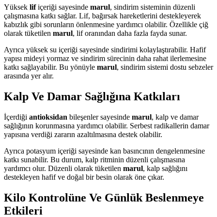
Yüksek
lif
içeriği sayesinde
marul
, sindirim sisteminin düzenli
çalışmasına katkı sağlar. Lif, bağırsak hareketlerini destekleyerek
kabızlık gibi sorunların önlenmesine yardımcı olabilir. Özellikle çiğ
olarak tüketilen
marul
, lif oranından daha fazla fayda sunar.
Ayrıca yüksek su içeriği sayesinde sindirimi kolaylaştırabilir. Hafif
yapısı mideyi yormaz ve sindirim sürecinin daha rahat ilerlemesine
katkı sağlayabilir. Bu yönüyle
marul
, sindirim sistemi dostu sebzeler
arasında yer alır.
Kalp Ve Damar Sağlığına Katkıları
İçerdiği
antioksidan
bileşenler sayesinde
marul
, kalp ve damar
sağlığının korunmasına yardımcı olabilir. Serbest radikallerin damar
yapısına verdiği zararın azaltılmasına destek olabilir.
Ayrıca potasyum içeriği sayesinde kan basıncının dengelenmesine
katkı sunabilir. Bu durum, kalp ritminin düzenli çalışmasına
yardımcı olur. Düzenli olarak tüketilen
marul
, kalp sağlığını
destekleyen hafif ve doğal bir besin olarak öne çıkar.
Kilo Kontrolüne Ve Günlük Beslenmeye
Etkileri