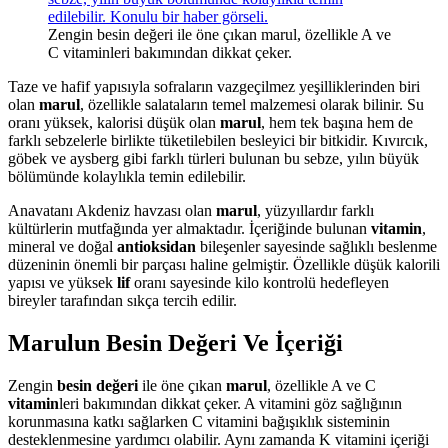
Zengin besin değeri ile öne çıkan marul, özellikle A ve
C vitaminleri bakımından dikkat çeker.
Taze ve hafif yapısıyla sofraların vazgeçilmez yeşilliklerinden biri
olan
marul
, özellikle salataların temel malzemesi olarak bilinir. Su
oranı yüksek, kalorisi düşük olan
marul
, hem tek başına hem de
farklı sebzelerle birlikte tüketilebilen besleyici bir bitkidir. Kıvırcık,
göbek ve aysberg gibi farklı türleri bulunan bu sebze, yılın büyük
bölümünde kolaylıkla temin edilebilir.
Anavatanı Akdeniz havzası olan
marul
, yüzyıllardır farklı
kültürlerin mutfağında yer almaktadır. İçeriğinde bulunan
vitamin
,
mineral ve doğal
antioksidan
bileşenler sayesinde sağlıklı beslenme
düzeninin önemli bir parçası haline gelmiştir. Özellikle düşük kalorili
yapısı ve yüksek
lif
oranı sayesinde kilo kontrolü hedefleyen
bireyler tarafından sıkça tercih edilir.
Marulun Besin Değeri Ve İçeriği
Zengin
besin değeri
ile öne çıkan
marul
, özellikle A ve C
vitamin
leri bakımından dikkat çeker. A vitamini göz sağlığının
korunmasına katkı sağlarken C vitamini bağışıklık sisteminin
desteklenmesine yardımcı olabilir. Aynı zamanda K vitamini içeriği