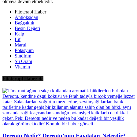
olmaya devam etmektedir.
Fitoterapi Haber
Antioksidan
Bağışıklık
Besin Değeri
Kalp
Lif
Marul
Potasyum
Sindirim
Su Oranı
Vitamin
Fitoterapi Haber'de
Dereotu Nedir? Dereotu’nun Faydaları Nelerdir?