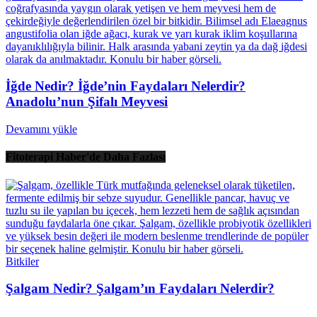
İğde Nedir? İğde’nin Faydaları Nelerdir?
Anadolu’nun Şifalı Meyvesi
Devamını yükle
Fitoterapi Haber'de Daha Fazlası
Bitkiler
Şalgam Nedir? Şalgam’ın Faydaları Nelerdir?