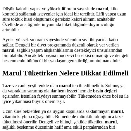
Düşük kalorili yapısı ve yüksek
lif
oranı sayesinde
marul
, kilo
kontrolü sağlamak isteyenler için ideal bir tercihtir. Lifli yapısı uzun
süre tokluk hissi oluşturarak gereksiz kalori alımını azaltabilir.
Özellikle ana öğünlerin yanında tüketildiğinde doyuruculuğu
artırabilir.
Ayrıca yüksek su oranı sayesinde vücudun sıvı ihtiyacına katkı
sağlar. Dengeli bir diyet programında düzenli olarak yer verilen
marul
, sağlıklı yaşam alışkanlıklarının destekleyici unsurlarından
biri olabilir. Ancak tek başına mucizevi bir etkisi olmadığı ve dengeli
beslenmenin bütüncül bir yaklaşım gerektirdiği unutulmamalıdır.
Marul Tüketirken Nelere Dikkat Edilmeli
Taze ve canlı yeşil renkte olan
marul
tercih edilmelidir. Solmuş ya
da yaprakları sararmış olanlar hem lezzet hem de
besin değeri
açısından istenilen faydayı sunmayabilir. Tüketmeden önce bol su ile
iyice yıkanması büyük önem taşır.
Uzun süre bekletilen ya da uygun koşullarda saklanmayan
marul
,
vitamin kaybına uğrayabilir. Bu nedenle mümkün olduğunca taze
tüketilmesi önerilir. Dengeli ve bilinçli şekilde tüketilen
marul
,
sağlıklı beslenme düzeninin hafif ama etkili parçalarından biri