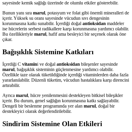
sayesinde kemik sağlığı üzerinde de olumlu etkiler gösterebilir.
Bunun yanı sıra
marul
, potasyum ve folat gibi önemli mineralleri de
içerir. Yüksek su oranı sayesinde vücudun sıvı dengesinin
korunmasına katkı sunabilir. İçerdiği doğal
antioksidan
maddeler
ise hücrelerin serbest radikallere karşı korunmasına yardımcı olabilir.
Bu özellikleriyle
marul
, hafif ama besleyici bir seçenek olarak öne
çıkar.
Bağışıklık Sistemine Katkıları
İçerdiği C
vitamin
i ve doğal
antioksidan
bileşenler sayesinde
marul
, bağışıklık sisteminin güçlenmesine yardımcı olabilir.
Özellikle taze olarak tüketildiğinde içerdiği vitaminlerden daha fazla
yararlanılabilir. Düzenli tüketim, vücudun hastalıklara karşı direncini
artırabilir.
Ayrıca
marul
, hücre yenilenmesini destekleyen bitkisel bileşikler
içerir. Bu durum, genel sağlığın korunmasına katkı sağlayabilir.
Dengeli bir beslenme programında yer alan
marul
, doğal bir
destekleyici olarak değerlendirilebilir.
Sindirim Sistemine Olan Etkileri