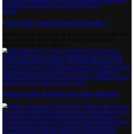
Bitkiler
Ceviz Nedir? Ceviz’in Faydaları Nelerdir?
Sağlıklı beslenme denildiğinde ilk akla gelen kuruyemişlerden biri
olan ceviz, zengin besin değeri ve kendine özgü aromasıyla
sofralarda önemli bir yere sahiptir....
Patlıcan Nedir? Patlıcan’ın Faydaları Nelerdir?