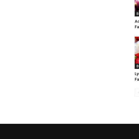
B
Ac
Fa
B
Ly
Fa