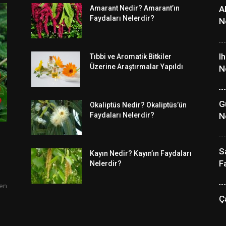
Amarant Nedir? Amarant’ın
A
Faydaları Nelerdir?
N
I
Tıbbi ve Aromatik Bitkiler
Üzerine Araştırmalar Yapıldı
N
G
Okaliptüs Nedir? Okaliptüs’ün
Faydaları Nelerdir?
N
S
Kayın Nedir? Kayın’ın Faydaları
F
Nelerdir?
len
Ç