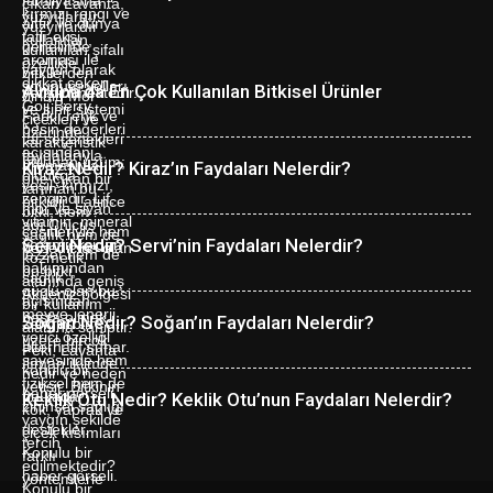
Avrupa’da En Çok Kullanılan Bitkisel Ürünler
Kiraz Nedir? Kiraz’ın Faydaları Nelerdir?
Servi Nedir? Servi’nin Faydaları Nelerdir?
Soğan Nedir? Soğan’ın Faydaları Nelerdir?
Keklik Otu Nedir? Keklik Otu’nun Faydaları Nelerdir?