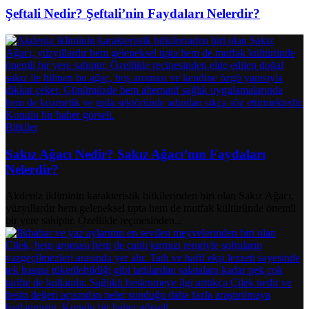
Şeftali Nedir? Şeftali’nin Faydaları Nelerdir?
Bitkiler
Sakız Ağacı Nedir? Sakız Ağacı’nın Faydaları
Nelerdir?
Akdeniz ikliminin karakteristik bitkilerinden biri olan Sakız Ağacı,
yüzyıllardır hem geleneksel tıpta hem de mutfak kültüründe önemli
bir yere sahiptir. Özellikle reçinesinden...