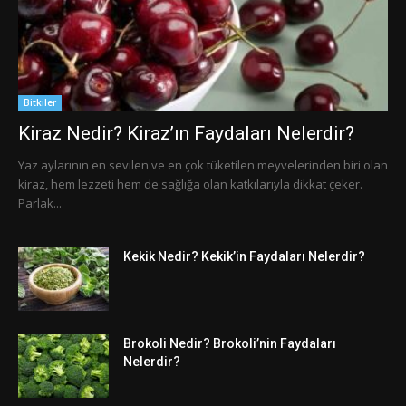
Bitkiler
Kiraz Nedir? Kiraz’ın Faydaları Nelerdir?
Yaz aylarının en sevilen ve en çok tüketilen meyvelerinden biri olan
kiraz, hem lezzeti hem de sağlığa olan katkılarıyla dikkat çeker.
Parlak...
Kekik Nedir? Kekik’in Faydaları Nelerdir?
Brokoli Nedir? Brokoli’nin Faydaları
Nelerdir?