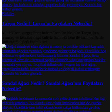
Bitkiler
Tarçın Nedir? Tarçın’ın Faydaları Nelerdir?
Mutfakların vazgeçilmez baharatlarından biri olan Tarçın, hoş
aroması ve kendine özgü tadıyla hem tatlı hem de tuzlu tariflerde
kullanılan değerli bir bitkisel...
Sandal Ağacı Nedir? Sandal Ağacı’nın Faydaları
Nelerdir?