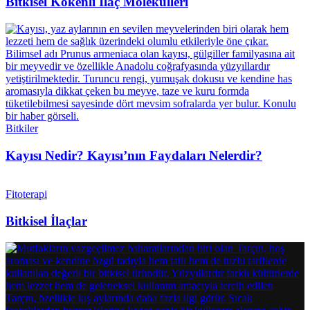
Bitkisel Kökenli İlaç Molekülleri
Bitkiler
Kayısı Nedir? Kayısı’nın Faydaları Nelerdir?
Fitoterapi
Bitkisel İlaçlar