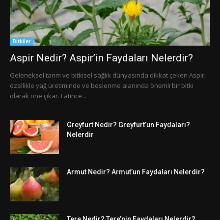
Bitkiler
Aspir Nedir? Aspir’in Faydaları Nelerdir?
Geleneksel tarım ve bitkisel sağlık dünyasında dikkat çeken Aspir,
özellikle yağ üretiminde ve beslenme alanında önemli bir bitki
olarak öne çıkar. Latince...
Greyfurt Nedir? Greyfurt’un Faydaları?
Nelerdir
Armut Nedir? Armut’un Faydaları Nelerdir?
Tere Nedir? Tere’nin Faydaları Nelerdir?