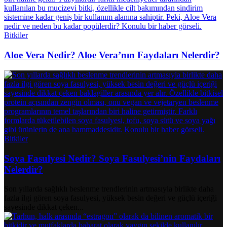
Bitkiler
Aloe Vera Nedir? Aloe Vera’nın Faydaları Nelerdir?
Bitkiler
Soya Fasulyesi Nedir? Soya Fasulyesi’nin Faydaları
Nelerdir?
Son yıllarda sağlıklı beslenme trendlerinin artmasıyla birlikte daha
fazla ilgi gören soya fasulyesi, yüksek besin değeri ve güçlü içeriği
sayesinde dikkat çeken...