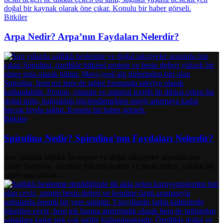
Bitkiler
Arpa Nedir? Arpa’nın Faydaları Nelerdir?
Bitkiler
Spirulina Nedir? Spirulina’nın Faydaları Nelerdir?
Son yıllarda sağlıklı beslenme ve doğal takviyeler arasında öne
çıkan Spirulina, özellikle bitkisel protein ve besin değeri yüksek bir
süper gıda olarak...