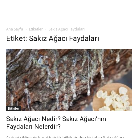
Ana Sayfa
Etiketler
Sakız Ağacı Faydaları
Etiket: Sakız Ağacı Faydaları
Bitkiler
Sakız Ağacı Nedir? Sakız Ağacı’nın
Faydaları Nelerdir?
Akdeniz ikliminin karakteristik bitkilerinden biri olan Sakız Ağacı,