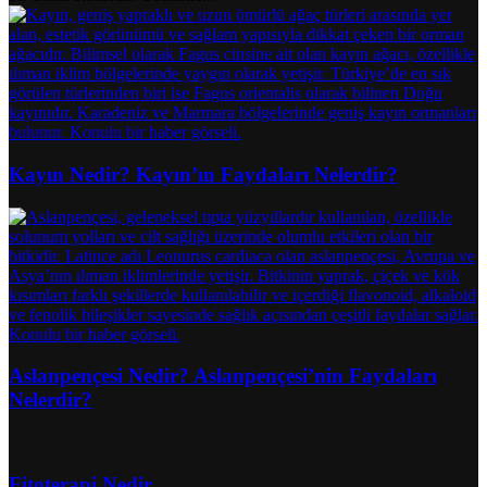
Kayın Nedir? Kayın’ın Faydaları Nelerdir?
Aslanpençesi Nedir? Aslanpençesi’nin Faydaları
Nelerdir?
Fitoterapi Nedir