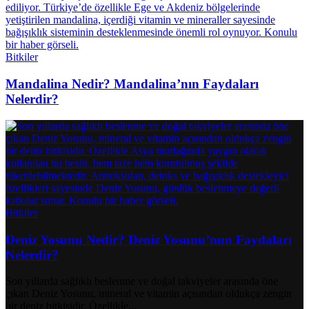
Bitkiler
Mandalina Nedir? Mandalina’nın Faydaları
Nelerdir?
Bitkiler
Deniz Yosunu Nedir? Deniz Yosunu’nun Faydaları
Nelerdir?
Son yıllarda sağlıklı beslenme ve doğal takviyeler arasında öne
çıkan Deniz Yosunu, mineral ve vitamin açısından oldukça zengin
bir deniz bitkisidir. Özellikle...