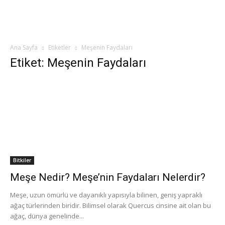
Ana Sayfa
Etiketler
Meşenin Faydaları
Etiket: Meşenin Faydaları
Bitkiler
Meşe Nedir? Meşe’nin Faydaları Nelerdir?
Meşe, uzun ömürlü ve dayanıklı yapısıyla bilinen, geniş yapraklı
ağaç türlerinden biridir. Bilimsel olarak Quercus cinsine ait olan bu
ağaç, dünya genelinde...