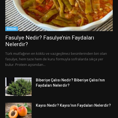
Bitkiler
Fasulye Nedir? Fasulye’nin Faydaları
Nelerdir?
Türk mutfağının en köklü ve vazgeçilmez besinlerinden biri olan
fasulye, hem taze hem de kuru formuyla sofralarda sıkça yer
bulur. Protein açısından...
Biberiye Çalısı Nedir? Biberiye Çalısı’nın
Faydaları Nelerdir?
Kayısı Nedir? Kayısı’nın Faydaları Nelerdir?