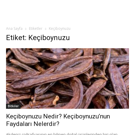
Ana Sayfa
Etiketler
Keçiboynuzu
Etiket: Keçiboynuzu
Bitkiler
Keçiboynuzu Nedir? Keçiboynuzu’nun
Faydaları Nelerdir?
Akdeniz coğrafyasının en bilinen doğal ürünlerinden biri olan