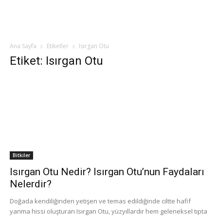
Ana Sayfa
Etiketler
Isırgan Otu
Etiket: Isırgan Otu
Bitkiler
Isırgan Otu Nedir? Isırgan Otu’nun Faydaları
Nelerdir?
Doğada kendiliğinden yetişen ve temas edildiğinde ciltte hafif
yanma hissi oluşturan Isırgan Otu, yüzyıllardır hem geleneksel tıpta