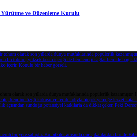
si Yürütme ve Düzenleme Kurulu
ohum olarak son yıllarda dünya mutfaklarında popülerlik kazanmıştır. 