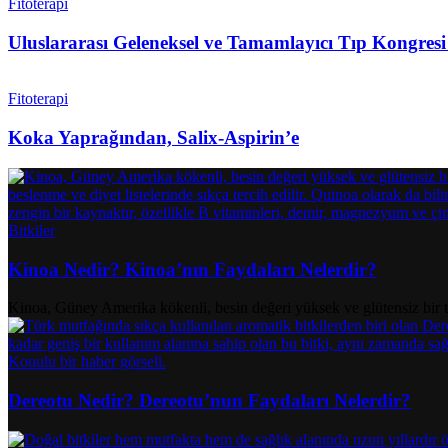
Fitoterapi
Uluslararası Geleneksel ve Tamamlayıcı Tıp Kongre
Fitoterapi
Koka Yaprağından, Salix-Aspirin’e
Bitkiler
Kinoa Nedir? Kinoa’nın Faydaları Nelerdir?
Kinoa, Güney Amerika kökenli, besin değeri yüksek ve glütensiz bir t
Dereotu Nedir? Dereotu’nun Faydaları Nelerdir?