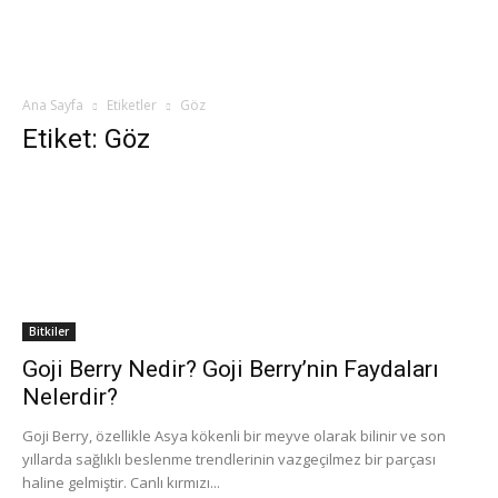
Ana Sayfa
Etiketler
Göz
Etiket: Göz
Bitkiler
Goji Berry Nedir? Goji Berry’nin Faydaları
Nelerdir?
Goji Berry, özellikle Asya kökenli bir meyve olarak bilinir ve son
yıllarda sağlıklı beslenme trendlerinin vazgeçilmez bir parçası
haline gelmiştir. Canlı kırmızı...