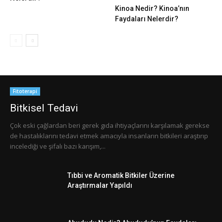
Kinoa Nedir? Kinoa’nın
Faydaları Nelerdir?
Fitoterapi
Bitkisel Tedavi
Çok eski çağlardan beri gerek gıda ihtiyaçlarını karşılamak gerekse
de hastalıklarını tedavi etmek amacıyla insanların bitkileri araştırıp
incelediği ve şifalı bazı karışım,...
Tıbbi ve Aromatik Bitkiler Üzerine
Araştırmalar Yapıldı