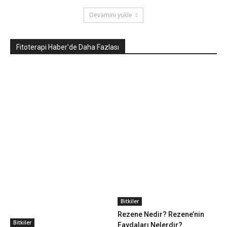
Devamını yükle
Fitoterapi Haber'de Daha Fazlası
Bitkiler
Rezene Nedir? Rezene’nin
Bitkiler
Faydaları Nelerdir?