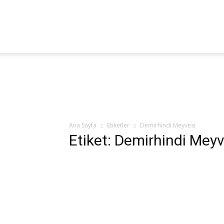
Fitoterapi
Haber
Ana Sayfa
Etiketler
Demirhindi Meyvesi
Etiket: Demirhindi Meyv