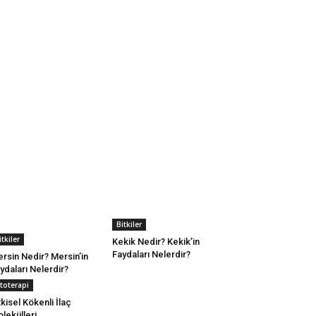
Bitkiler
itkiler
Kekik Nedir? Kekik’in
Faydaları Nelerdir?
rsin Nedir? Mersin’in
ydaları Nelerdir?
itoterapi
tkisel Kökenli İlaç
lekülleri