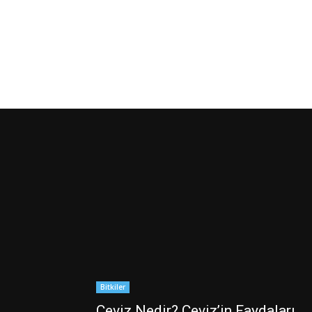
Bitkiler
Ceviz Nedir? Ceviz’in Faydaları