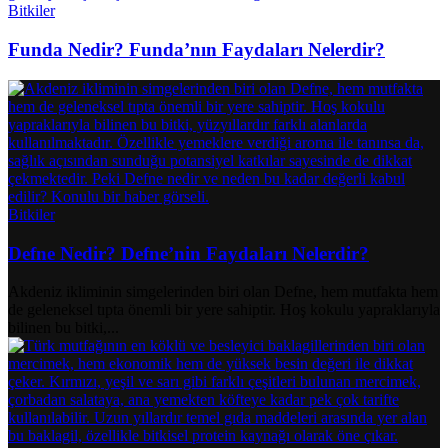
Bitkiler
Funda Nedir? Funda’nın Faydaları Nelerdir?
Bitkiler
Defne Nedir? Defne’nin Faydaları Nelerdir?
Akdeniz ikliminin simgelerinden biri olan Defne, hem mutfakta hem
de geleneksel tıpta önemli bir yere sahiptir. Hoş kokulu yapraklarıyla
bilinen bu bitki,...