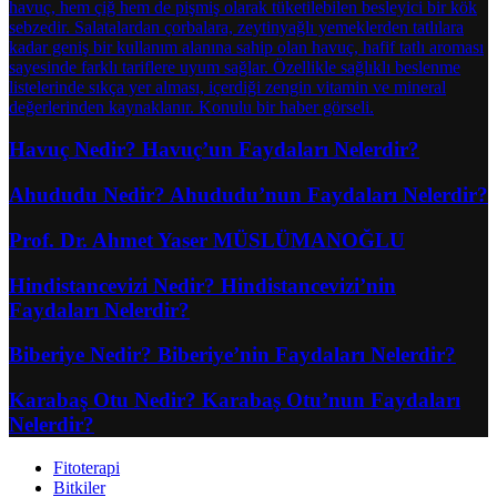
Havuç Nedir? Havuç’un Faydaları Nelerdir?
Ahududu Nedir? Ahududu’nun Faydaları Nelerdir?
Prof. Dr. Ahmet Yaser MÜSLÜMANOĞLU
Hindistancevizi Nedir? Hindistancevizi’nin
Faydaları Nelerdir?
Biberiye Nedir? Biberiye’nin Faydaları Nelerdir?
Karabaş Otu Nedir? Karabaş Otu’nun Faydaları
Nelerdir?
Fitoterapi
Bitkiler