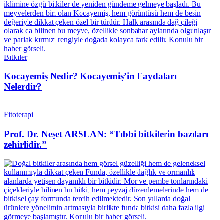
Bitkiler
Kocayemiş Nedir? Kocayemiş’in Faydaları
Nelerdir?
Fitoterapi
Prof. Dr. Neşet ARSLAN: “Tıbbi bitkilerin bazıları
zehirlidir.”